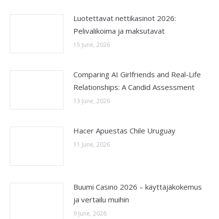
Luotettavat nettikasinot 2026:
Pelivalikoima ja maksutavat
15 June, 2026
Comparing AI Girlfriends and Real-Life
Relationships: A Candid Assessment
13 June, 2026
Hacer Apuestas Chile Uruguay
11 June, 2026
Buumi Casino 2026 – käyttäjäkokemus
ja vertailu muihin
9 June, 2026