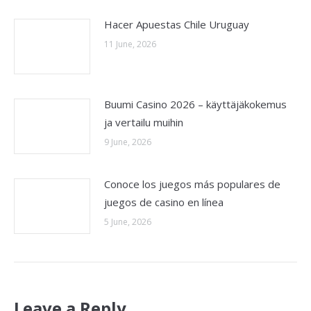
Hacer Apuestas Chile Uruguay
11 June, 2026
Buumi Casino 2026 – käyttäjäkokemus
ja vertailu muihin
9 June, 2026
Conoce los juegos más populares de
juegos de casino en línea
5 June, 2026
Leave a Reply