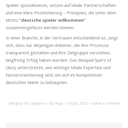
Spieler spezialisieren, setzen auf lokale Partnerschaften
und eine klare Positionierung – Prinzipien, die unter dem
Motto
“deutsche spieler willkommen”
zusammengefasst werden können.
In einer Branche, in der Vertrauen entscheidend ist, zeigt
sich, dass nur diejenigen Anbieter, die ihre Prozesse
transparent gestalten und ihre Zielgruppe verstehen,
langfristig Erfolg haben werden. Das Beispiel Spin’s of
Glory unterstreicht, wie wichtige lokale Expertise und
Nutzerorientierung sind, um sich im kompetitiven
deutschen Markt zu behaupten.
Category:
Sin categoría
By
Hugo
24 July, 2025
Leave a comment