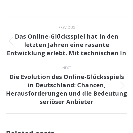
Post
PREVIOUS
navigation
Das Online-Glücksspiel hat in den
letzten Jahren eine rasante
Previous
Entwicklung erlebt. Mit technischen In
post:
NEXT
Die Evolution des Online-Glücksspiels
in Deutschland: Chancen,
Next
Herausforderungen und die Bedeutung
post:
seriöser Anbieter