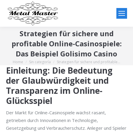
Strategien für sichere und
profitable Online-Casinospiele:
Das Beispiel Golisimo Casino
Home
Sin categoría
Strategien für sichere und profitable…
You are here:
Einleitung: Die Bedeutung
der Glaubwürdigkeit und
Transparenz im Online-
Glücksspiel
Der Markt für Online-Casinospiele wächst rasant,
getrieben durch Innovationen in Technologie,
Gesetzgebung und Verbraucherschutz. Anleger und Spieler