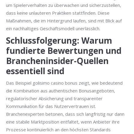
um Spielerverhalten zu überwachen und sicherzustellen,
dass keine unlauteren Praktiken stattfinden. Diese
Maßnahmen, die im Hintergrund laufen, sind mit Blick auf
ein nachhaltiges Geschäftsmodell unerlässlich.
Schlussfolgerung: Warum
fundierte Bewertungen und
Brancheninsider-Quellen
essentiell sind
Das Beispiel golisimo casino bonus zeigt, wie bedeutend
die Kombination aus authentischen Bonusangeboten,
regulatorischer Absicherung und transparenter
Kommunikation für das Nutzervertrauen ist.
Branchenexperten betonen, dass sich langfristig nur dann
eine stabile Marktposition entfaltet, wenn Anbieter ihre
Prozesse kontinuierlich an den höchsten Standards