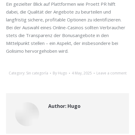
Ein gezielter Blick auf Plattformen wie Proett PR hilft
dabei, die Qualität der Angebote zu beurteilen und
langfristig sichere, profitable Optionen zu identifizieren.
Bei der Auswahl eines Online-Casinos sollten Verbraucher
stets die Transparenz der Bonusangebote in den
Mittelpunkt stellen – ein Aspekt, der insbesondere bei
Golisimo hervorgehoben wird.
Category:
Sin categoría
By
Hugo
4 May, 2025
Leave a comment
Author:
Hugo