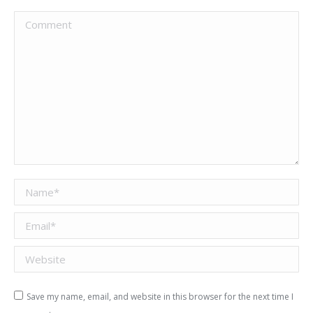
Comment
Name *
Email *
Website
Save my name, email, and website in this browser for the next time I