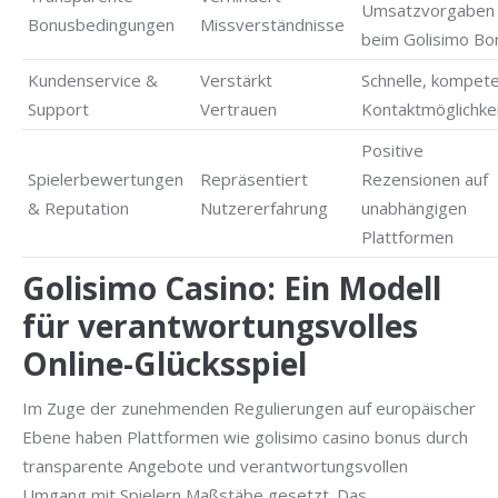
Umsatzvorgaben
Bonusbedingungen
Missverständnisse
beim Golisimo Bo
Kundenservice &
Verstärkt
Schnelle, kompet
Support
Vertrauen
Kontaktmöglichke
Positive
Spielerbewertungen
Repräsentiert
Rezensionen auf
& Reputation
Nutzererfahrung
unabhängigen
Plattformen
Golisimo Casino: Ein Modell
für verantwortungsvolles
Online-Glücksspiel
Im Zuge der zunehmenden Regulierungen auf europäischer
Ebene haben Plattformen wie golisimo casino bonus durch
transparente Angebote und verantwortungsvollen
Umgang mit Spielern Maßstäbe gesetzt. Das