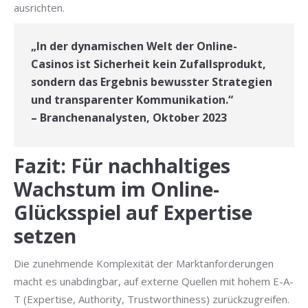
ausrichten.
„In der dynamischen Welt der Online-
Casinos ist Sicherheit kein Zufallsprodukt,
sondern das Ergebnis bewusster Strategien
und transparenter Kommunikation.“
– Branchenanalysten, Oktober 2023
Fazit: Für nachhaltiges
Wachstum im Online-
Glücksspiel auf Expertise
setzen
Die zunehmende Komplexität der Marktanforderungen
macht es unabdingbar, auf externe Quellen mit hohem E-A-
T (Expertise, Authority, Trustworthiness) zurückzugreifen.