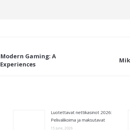
n Modern Gaming: A
Mik
Next
 Experiences
post:
Luotettavat nettikasinot 2026:
Pelivalikoima ja maksutavat
15 June, 2026