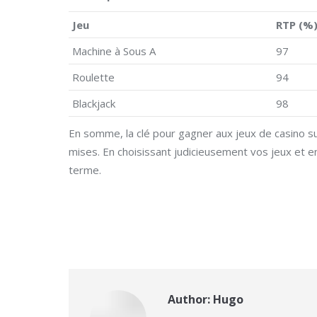
Jeu
RTP (%
Machine à Sous A
97
Roulette
94
Blackjack
98
En somme, la clé pour gagner aux jeux de casino s
mises. En choisissant judicieusement vos jeux et 
terme.
Author:
Hugo