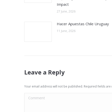
Impact
27 June, 2026
Hacer Apuestas Chile Uruguay
11 June, 2026
Leave a Reply
Your email address will not be published. Required fields ar
Comment