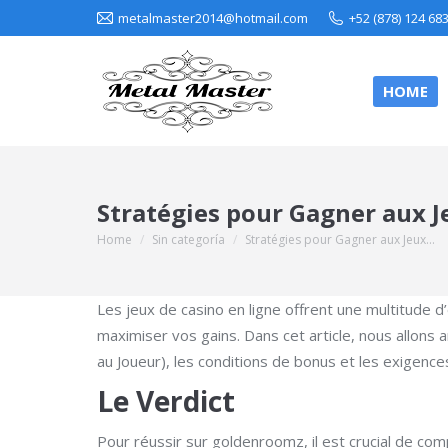
metalmaster2014@hotmail.com
+52 (878) 124 68
HOME
Stratégies pour Gagner aux 
Home
Sin categoría
Stratégies pour Gagner aux Jeux…
You are here:
Les jeux de casino en ligne offrent une multitude 
maximiser vos gains. Dans cet article, nous allons 
au Joueur), les conditions de bonus et les exigence
Le Verdict
Pour réussir sur goldenroomz, il est crucial de co