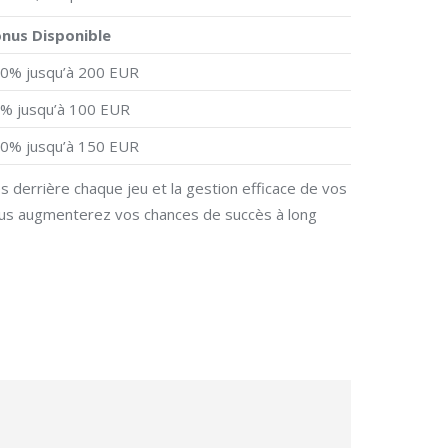
nus Disponible
0% jusqu’à 200 EUR
% jusqu’à 100 EUR
0% jusqu’à 150 EUR
derrière chaque jeu et la gestion efficace de vos
vous augmenterez vos chances de succès à long