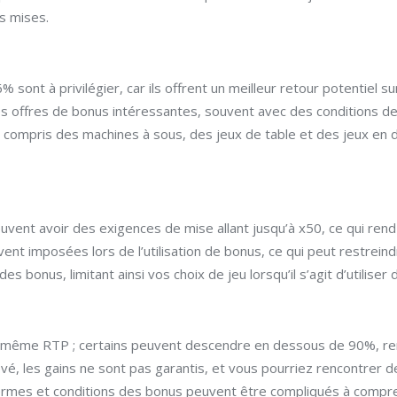
s mises.
 sont à privilégier, car ils offrent un meilleur retour potentiel s
 offres de bonus intéressantes, souvent avec des conditions de
y compris des machines à sous, des jeux de table et des jeux en d
vent avoir des exigences de mise allant jusqu’à x50, ce qui rend di
ent imposées lors de l’utilisation de bonus, ce qui peut restreind
es bonus, limitant ainsi vos choix de jeu lorsqu’il s’agit d’utilise
le même RTP ; certains peuvent descendre en dessous de 90%, ren
é, les gains ne sont pas garantis, et vous pourriez rencontrer 
ermes et conditions des bonus peuvent être compliqués à compren