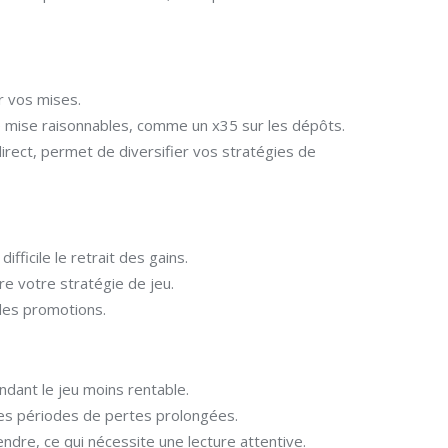
ur vos mises.
 mise raisonnables, comme un x35 sur les dépôts.
irect, permet de diversifier vos stratégies de
fficile le retrait des gains.
re votre stratégie de jeu.
r des promotions.
dant le jeu moins rentable.
des périodes de pertes prolongées.
dre, ce qui nécessite une lecture attentive.