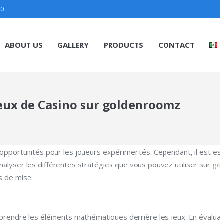
30
ABOUT US
GALLERY
PRODUCTS
CONTACT
Jeux de Casino sur goldenroomz
d’opportunités pour les joueurs expérimentés. Cependant, il est 
analyser les différentes stratégies que vous pouvez utiliser sur
g
s de mise.
mprendre les éléments mathématiques derrière les jeux. En évalua