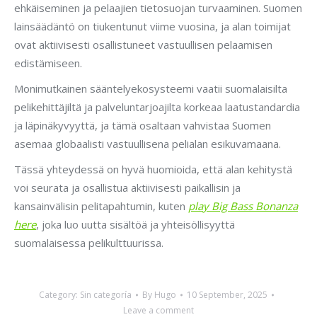
ehkäiseminen ja pelaajien tietosuojan turvaaminen. Suomen
lainsäädäntö on tiukentunut viime vuosina, ja alan toimijat
ovat aktiivisesti osallistuneet vastuullisen pelaamisen
edistämiseen.
Monimutkainen sääntelyekosysteemi vaatii suomalaisilta
pelikehittäjiltä ja palveluntarjoajilta korkeaa laatustandardia
ja läpinäkyvyyttä, ja tämä osaltaan vahvistaa Suomen
asemaa globaalisti vastuullisena pelialan esikuvamaana.
Tässä yhteydessä on hyvä huomioida, että alan kehitystä
voi seurata ja osallistua aktiivisesti paikallisin ja
kansainvälisin pelitapahtumin, kuten
play Big Bass Bonanza
here
, joka luo uutta sisältöä ja yhteisöllisyyttä
suomalaisessa pelikulttuurissa.
Category:
Sin categoría
By
Hugo
10 September, 2025
Leave a comment