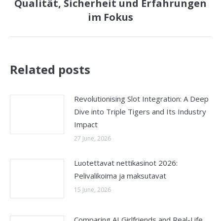
Qualität, Sicherheit und Erfahrungen
Next
im Fokus
post:
Related posts
Revolutionising Slot Integration: A Deep
Dive into Triple Tigers and Its Industry
Impact
27 June, 2026
Luotettavat nettikasinot 2026:
Pelivalikoima ja maksutavat
15 June, 2026
Comparing AI Girlfriends and Real-Life