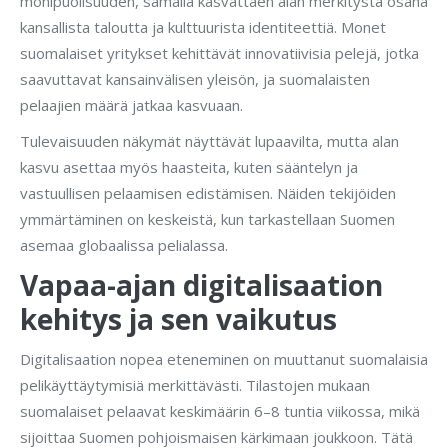
monipuolisuuden, samalla kasvattaen alan merkitystä osana
kansallista taloutta ja kulttuurista identiteettiä. Monet
suomalaiset yritykset kehittävät innovatiivisia pelejä, jotka
saavuttavat kansainvälisen yleisön, ja suomalaisten
pelaajien määrä jatkaa kasvuaan.
Tulevaisuuden näkymät näyttävät lupaavilta, mutta alan
kasvu asettaa myös haasteita, kuten sääntelyn ja
vastuullisen pelaamisen edistämisen. Näiden tekijöiden
ymmärtäminen on keskeistä, kun tarkastellaan Suomen
asemaa globaalissa pelialassa.
Vapaa-ajan digitalisaation
kehitys ja sen vaikutus
Digitalisaation nopea eteneminen on muuttanut suomalaisia
pelikäyttäytymisiä merkittävästi. Tilastojen mukaan
suomalaiset pelaavat keskimäärin 6–8 tuntia viikossa, mikä
sijoittaa Suomen pohjoismaisen kärkimaan joukkoon. Tätä