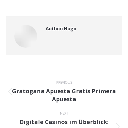
Author:
Hugo
Post
PREVIOUS
navigation
Gratogana Apuesta Gratis Primera
Previous
Apuesta
post:
NEXT
Digitale Casinos im Überblick: