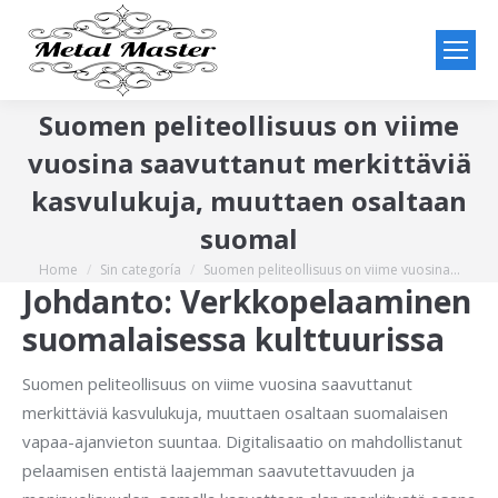
Suomen peliteollisuus on viime
vuosina saavuttanut merkittäviä
kasvulukuja, muuttaen osaltaan
suomal
Home
Sin categoría
Suomen peliteollisuus on viime vuosina…
You are here:
Johdanto: Verkkopelaaminen
suomalaisessa kulttuurissa
Suomen peliteollisuus on viime vuosina saavuttanut
merkittäviä kasvulukuja, muuttaen osaltaan suomalaisen
vapaa-ajanvieton suuntaa. Digitalisaatio on mahdollistanut
pelaamisen entistä laajemman saavutettavuuden ja