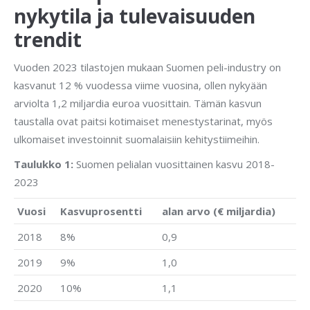
nykytila ja tulevaisuuden
trendit
Vuoden 2023 tilastojen mukaan Suomen peli-industry on
kasvanut 12 % vuodessa viime vuosina, ollen nykyään
arviolta 1,2 miljardia euroa vuosittain. Tämän kasvun
taustalla ovat paitsi kotimaiset menestystarinat, myös
ulkomaiset investoinnit suomalaisiin kehitystiimeihin.
Taulukko 1:
Suomen pelialan vuosittainen kasvu 2018-
2023
Vuosi
Kasvuprosentti
alan arvo (€ miljardia)
2018
8%
0,9
2019
9%
1,0
2020
10%
1,1