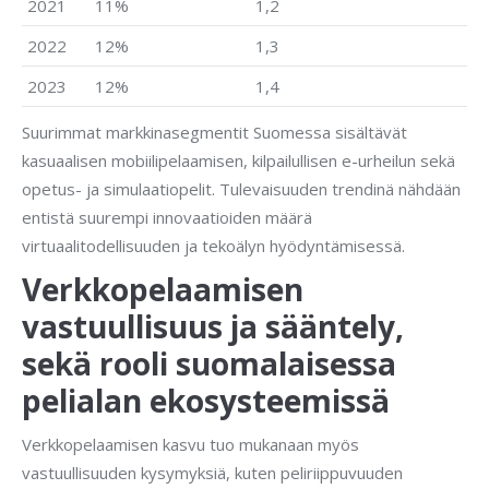
2021
11%
1,2
2022
12%
1,3
2023
12%
1,4
Suurimmat markkinasegmentit Suomessa sisältävät
kasuaalisen mobiilipelaamisen, kilpailullisen e-urheilun sekä
opetus- ja simulaatiopelit. Tulevaisuuden trendinä nähdään
entistä suurempi innovaatioiden määrä
virtuaalitodellisuuden ja tekoälyn hyödyntämisessä.
Verkkopelaamisen
vastuullisuus ja sääntely,
sekä rooli suomalaisessa
pelialan ekosysteemissä
Verkkopelaamisen kasvu tuo mukanaan myös
vastuullisuuden kysymyksiä, kuten peliriippuvuuden