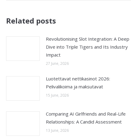
Related posts
Revolutionising Slot Integration: A Deep
Dive into Triple Tigers and Its Industry
Impact
27 June, 2026
Luotettavat nettikasinot 2026:
Pelivalikoima ja maksutavat
15 June, 2026
Comparing AI Girlfriends and Real-Life
Relationships: A Candid Assessment
13 June, 2026