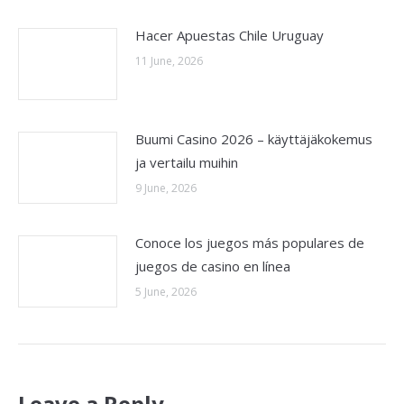
Hacer Apuestas Chile Uruguay
11 June, 2026
Buumi Casino 2026 – käyttäjäkokemus
ja vertailu muihin
9 June, 2026
Conoce los juegos más populares de
juegos de casino en línea
5 June, 2026
Leave a Reply