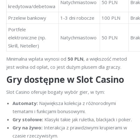
Natychmiastowo
50 PLN
Brak
kredytowa/debetowa
Przelew bankowy
1-3 dni robocze
100 PLN
Brak
Portfele
elektroniczne (np.
Natychmiastowo
50 PLN
Brak
Skrill, Neteller)
Minimalna wpłata wynosi od
50 PLN
, a większość metod
jest wolna od opłat, co jest dużym plusem dla graczy.
Gry dostępne w Slot Casino
Slot Casino oferuje bogaty wybór gier, w tym:
Automaty:
Największa kolekcja z różnorodnymi
tematami i funkcjami bonusowymi.
Gry stołowe:
Klasyki takie jak ruletka, blackjack i poker.
Gry na żywo:
Interakcja z prawdziwymi krupierami w
czasie rzeczywistym.