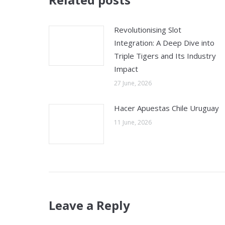
Revolutionising Slot
Integration: A Deep Dive into
Triple Tigers and Its Industry
Impact
27 June, 2026
Hacer Apuestas Chile Uruguay
11 June, 2026
Leave a Reply