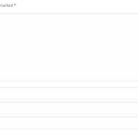
e marked
*