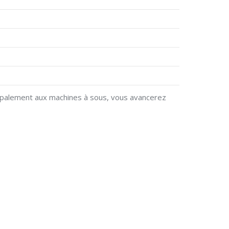
incipalement aux machines à sous, vous avancerez