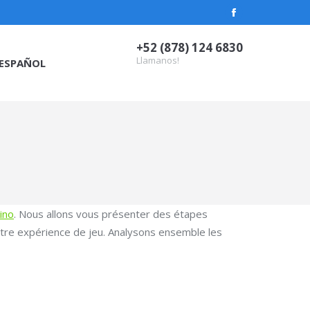
Facebook
page
+52 (878) 124 6830
opens
Llamanos!
ESPAÑOL
in
new
window
ino
. Nous allons vous présenter des étapes
votre expérience de jeu. Analysons ensemble les