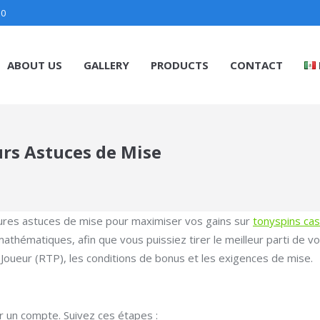
30
ABOUT US
GALLERY
PRODUCTS
CONTACT
urs Astuces de Mise
eures astuces de mise pour maximiser vos gains sur
tonyspins cas
athématiques, afin que vous puissiez tirer le meilleur parti de 
Joueur (RTP), les conditions de bonus et les exigences de mise.
 un compte. Suivez ces étapes :