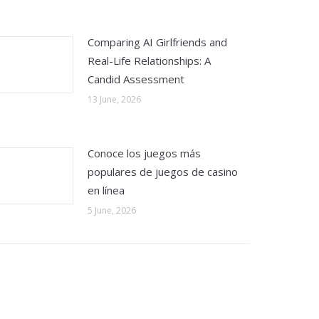
Comparing AI Girlfriends and
Real-Life Relationships: A
Candid Assessment
13 June, 2026
Conoce los juegos más
populares de juegos de casino
en línea
5 June, 2026