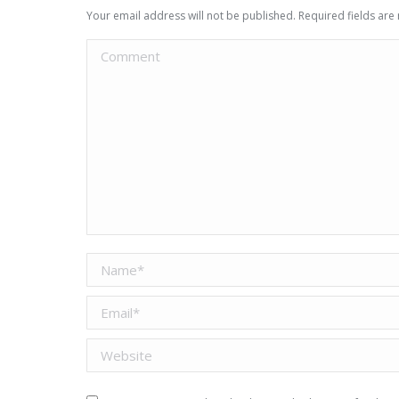
Your email address will not be published. Required fields ar
Comment
Name *
Email *
Website