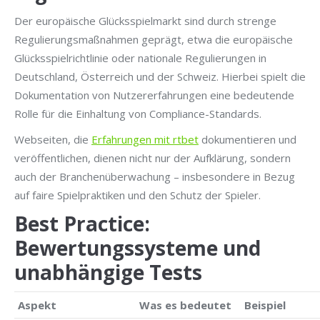
Der europäische Glücksspielmarkt sind durch strenge
Regulierungsmaßnahmen geprägt, etwa die europäische
Glücksspielrichtlinie oder nationale Regulierungen in
Deutschland, Österreich und der Schweiz. Hierbei spielt die
Dokumentation von Nutzererfahrungen eine bedeutende
Rolle für die Einhaltung von Compliance-Standards.
Webseiten, die
Erfahrungen mit rtbet
dokumentieren und
veröffentlichen, dienen nicht nur der Aufklärung, sondern
auch der Branchenüberwachung – insbesondere in Bezug
auf faire Spielpraktiken und den Schutz der Spieler.
Best Practice:
Bewertungssysteme und
unabhängige Tests
Aspekt
Was es bedeutet
Beispiel