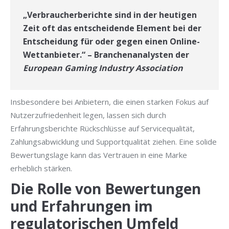
„Verbraucherberichte sind in der heutigen
Zeit oft das entscheidende Element bei der
Entscheidung für oder gegen einen Online-
Wettanbieter.“ – Branchenanalysten der
European Gaming Industry Association
Insbesondere bei Anbietern, die einen starken Fokus auf
Nutzerzufriedenheit legen, lassen sich durch
Erfahrungsberichte Rückschlüsse auf Servicequalität,
Zahlungsabwicklung und Supportqualität ziehen. Eine solide
Bewertungslage kann das Vertrauen in eine Marke
erheblich stärken.
Die Rolle von Bewertungen
und Erfahrungen im
regulatorischen Umfeld