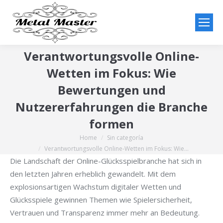
Verantwortungsvolle Online-
Wetten im Fokus: Wie
Bewertungen und
Nutzererfahrungen die Branche
formen
Home
Sin categoría
You are here:
Verantwortungsvolle Online-Wetten im Fokus: Wie…
Die Landschaft der Online-Glücksspielbranche hat sich in
den letzten Jahren erheblich gewandelt. Mit dem
explosionsartigen Wachstum digitaler Wetten und
Glücksspiele gewinnen Themen wie Spielersicherheit,
Vertrauen und Transparenz immer mehr an Bedeutung.