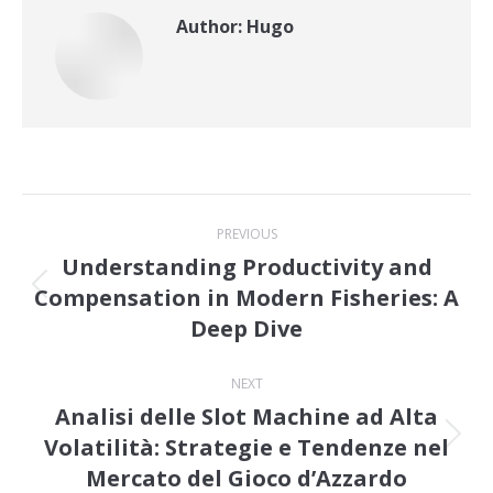
Author:
Hugo
Post
PREVIOUS
navigation
Understanding Productivity and
Compensation in Modern Fisheries: A
Previous
Deep Dive
post:
NEXT
Analisi delle Slot Machine ad Alta
Volatilità: Strategie e Tendenze nel
Next
Mercato del Gioco d’Azzardo
post: