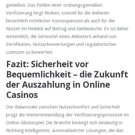
genießen. Das Fehlen einer ordnungsgemäßen
Verifizierung birgt Risiken, sowohl für die Anbieter
hinsichtlich rechtlicher Konsequenzen als auch für die
Nutzer im Hinblick auf Betrug und Geldwäsche. Es ist daher
wesentlich, die Seriosität eines Anbieters anhand von
Zertifikaten, Nutzerbewertungen und regulatorischer
Lizenzen zu bewerten.
Fazit: Sicherheit vor
Bequemlichkeit – die Zukunft
der Auszahlung in Online
Casinos
Der Balanceakt zwischen Nutzerkomfort und Sicherheit
prägt die Weiterentwicklung der Verifizierungsprozesse im
Online-Glücksspiel. Die Branche bewegt sich eindeutig in
Richtung intelligenter, auto­matisierter Lösungen, die das