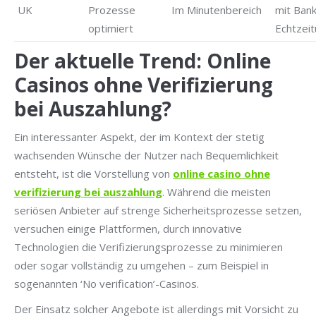
UK
Prozesse
Im Minutenbereich
mit Bank
optimiert
Echtzei
Der aktuelle Trend: Online
Casinos ohne Verifizierung
bei Auszahlung?
Ein interessanter Aspekt, der im Kontext der stetig
wachsenden Wünsche der Nutzer nach Bequemlichkeit
entsteht, ist die Vorstellung von
online casino ohne
verifizierung bei auszahlung
. Während die meisten
seriösen Anbieter auf strenge Sicherheitsprozesse setzen,
versuchen einige Plattformen, durch innovative
Technologien die Verifizierungsprozesse zu minimieren
oder sogar vollständig zu umgehen – zum Beispiel in
sogenannten ‘No verification’-Casinos.
Der Einsatz solcher Angebote ist allerdings mit Vorsicht zu