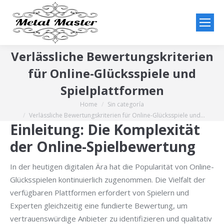
Verlässliche Bewertungskriterien
für Online-Glücksspiele und
Spielplattformen
Home
Sin categoría
You are here:
Verlässliche Bewertungskriterien für Online-Glücksspiele und…
Einleitung: Die Komplexität
der Online-Spielbewertung
In der heutigen digitalen Ära hat die Popularität von Online-
Glücksspielen kontinuierlich zugenommen. Die Vielfalt der
verfügbaren Plattformen erfordert von Spielern und
Experten gleichzeitig eine fundierte Bewertung, um
vertrauenswürdige Anbieter zu identifizieren und qualitativ