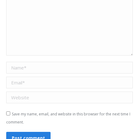
Name *
Email *
Website
Save my name, email, and website in this browser for the next time I
comment.
Post comment