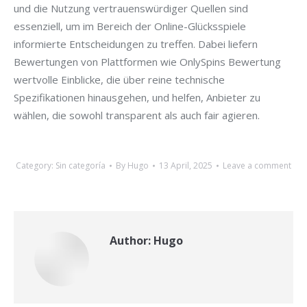
und die Nutzung vertrauenswürdiger Quellen sind
essenziell, um im Bereich der Online-Glücksspiele
informierte Entscheidungen zu treffen. Dabei liefern
Bewertungen von Plattformen wie OnlySpins Bewertung
wertvolle Einblicke, die über reine technische
Spezifikationen hinausgehen, und helfen, Anbieter zu
wählen, die sowohl transparent als auch fair agieren.
Category:
Sin categoría
By
Hugo
13 April, 2025
Leave a comment
Author:
Hugo