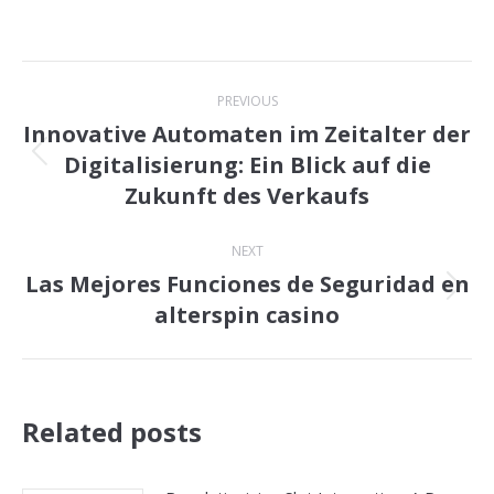
Post
PREVIOUS
navigation
Innovative Automaten im Zeitalter der
Digitalisierung: Ein Blick auf die
Previous
Zukunft des Verkaufs
post:
NEXT
Las Mejores Funciones de Seguridad en
Next
alterspin casino
post:
Related posts