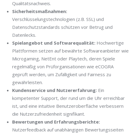
Qualitätsnachweis.
Sicherheitsmaßnahmen:
Verschlüsselungstechnologien (z.B. SSL) und
Datenschutzstandards schützen vor Betrug und
Datenlecks.
Spielangebot und Softwarequalität:
Hochwertige
Plattformen setzen auf bewährte Softwareanbieter wie
Microgaming, NetEnt oder Playtech, deren Spiele
regelmäßig von Prüforganisationen wie eCOGRA
geprüft werden, um Zufälligkeit und Fairness zu
gewährleisten.
Kundenservice und Nutzererfahrung:
Ein
kompetenter Support, der rund um die Uhr erreichbar
ist, und eine intuitive Benutzeroberfläche verbessern
die Nutzerzufriedenheit signifikant.
Bewertungen und Erfahrungsberichte:
Nutzerfeedback auf unabhängigen Bewertungsseiten