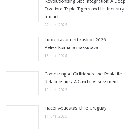
Revolutionising Slot Integration: A Deep
Dive into Triple Tigers and Its Industry
Impact
27 June, 2026
Luotettavat nettikasinot 2026:
Pelivalikoima ja maksutavat
15 June, 2026
Comparing AI Girlfriends and Real-Life
Relationships: A Candid Assessment
13 June, 2026
Hacer Apuestas Chile Uruguay
11 June, 2026