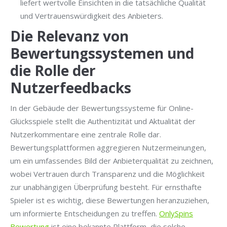
liefert wertvolle Einsichten in die tatsächliche Qualität
und Vertrauenswürdigkeit des Anbieters.
Die Relevanz von
Bewertungssystemen und
die Rolle der
Nutzerfeedbacks
In der Gebäude der Bewertungssysteme für Online-
Glücksspiele stellt die Authentizität und Aktualität der
Nutzerkommentare eine zentrale Rolle dar.
Bewertungsplattformen aggregieren Nutzermeinungen,
um ein umfassendes Bild der Anbieterqualität zu zeichnen,
wobei Vertrauen durch Transparenz und die Möglichkeit
zur unabhängigen Überprüfung besteht. Für ernsthafte
Spieler ist es wichtig, diese Bewertungen heranzuziehen,
um informierte Entscheidungen zu treffen.
OnlySpins
Bewertung
ist eine bekannte Plattform, die solche