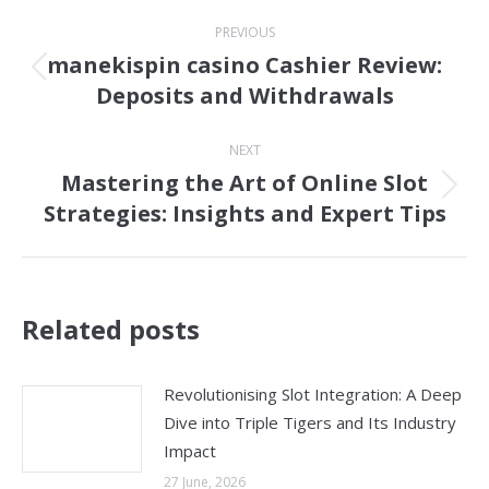
Post
PREVIOUS
navigation
manekispin casino Cashier Review:
Previous
Deposits and Withdrawals
post:
NEXT
Mastering the Art of Online Slot
Next
Strategies: Insights and Expert Tips
post:
Related posts
Revolutionising Slot Integration: A Deep
Dive into Triple Tigers and Its Industry
Impact
27 June, 2026