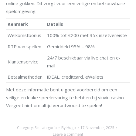
online gokken. Dit zorgt voor een veilige en betrouwbare
spelomgeving.
Kenmerk
Details
Welkomstbonus
100% tot €200 met 35x inzetvereiste
RTP van spellen
Gemiddeld 95% – 98%
24/7 beschikbaar via live chat en e-
Klantenservice
mail
Betaalmethoden
iDEAL, creditcard, eWallets
Met deze informatie bent u goed voorbereid om een
veilige en leuke speelervaring te hebben bij viuviu casino.
Vergeet niet om altijd verantwoord te spelen!
Category:
Sin categoría
By
Hugo
17 November, 2025
Leave a comment