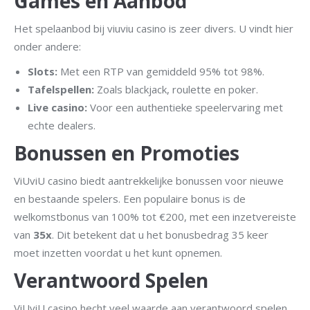
Games en Aanbod
Het spelaanbod bij viuviu casino is zeer divers. U vindt hier
onder andere:
Slots:
Met een RTP van gemiddeld 95% tot 98%.
Tafelspellen:
Zoals blackjack, roulette en poker.
Live casino:
Voor een authentieke speelervaring met
echte dealers.
Bonussen en Promoties
ViUviU casino biedt aantrekkelijke bonussen voor nieuwe
en bestaande spelers. Een populaire bonus is de
welkomstbonus van 100% tot €200, met een inzetvereiste
van
35x
. Dit betekent dat u het bonusbedrag 35 keer
moet inzetten voordat u het kunt opnemen.
Verantwoord Spelen
ViUviU casino hecht veel waarde aan verantwoord spelen.