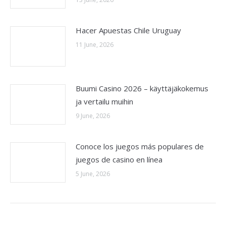
Hacer Apuestas Chile Uruguay
11 June, 2026
Buumi Casino 2026 – käyttäjäkokemus
ja vertailu muihin
9 June, 2026
Conoce los juegos más populares de
juegos de casino en línea
5 June, 2026