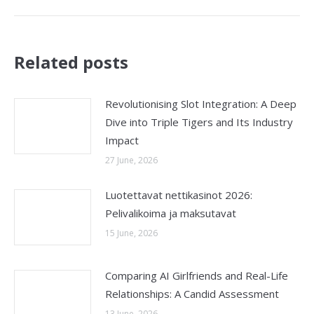
Related posts
Revolutionising Slot Integration: A Deep
Dive into Triple Tigers and Its Industry
Impact
27 June, 2026
Luotettavat nettikasinot 2026:
Pelivalikoima ja maksutavat
15 June, 2026
Comparing AI Girlfriends and Real-Life
Relationships: A Candid Assessment
13 June, 2026