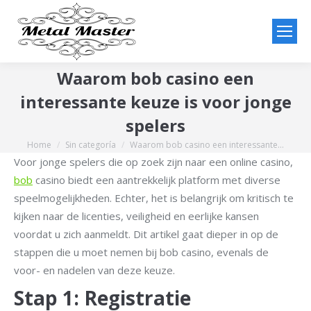
Waarom bob casino een
interessante keuze is voor jonge
spelers
Home
Sin categoría
Waarom bob casino een interessante…
You are here:
Voor jonge spelers die op zoek zijn naar een online casino,
bob
casino biedt een aantrekkelijk platform met diverse
speelmogelijkheden. Echter, het is belangrijk om kritisch te
kijken naar de licenties, veiligheid en eerlijke kansen
voordat u zich aanmeldt. Dit artikel gaat dieper in op de
stappen die u moet nemen bij bob casino, evenals de
voor- en nadelen van deze keuze.
Stap 1: Registratie