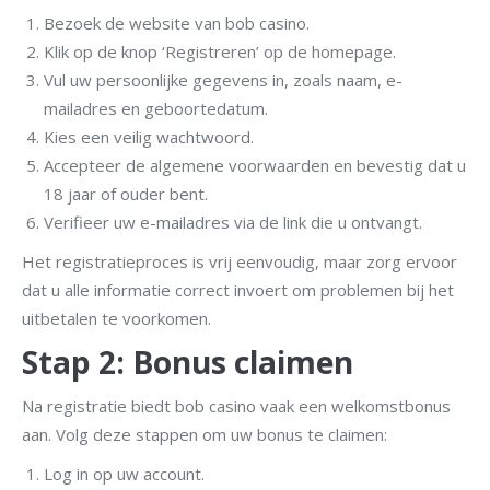
Bezoek de website van bob casino.
Klik op de knop ‘Registreren’ op de homepage.
Vul uw persoonlijke gegevens in, zoals naam, e-
mailadres en geboortedatum.
Kies een veilig wachtwoord.
Accepteer de algemene voorwaarden en bevestig dat u
18 jaar of ouder bent.
Verifieer uw e-mailadres via de link die u ontvangt.
Het registratieproces is vrij eenvoudig, maar zorg ervoor
dat u alle informatie correct invoert om problemen bij het
uitbetalen te voorkomen.
Stap 2: Bonus claimen
Na registratie biedt bob casino vaak een welkomstbonus
aan. Volg deze stappen om uw bonus te claimen:
Log in op uw account.