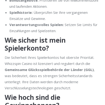
Bonusangebote:
Profitieren Sie von Willkommensboni
und laufenden Aktionen.
Spielhistorie:
Überprüfen Sie Ihre vergangenen
Einsätze und Gewinne.
Verantwortungsvolles Spielen:
Setzen Sie Limits für
Einzahlungen und Spielzeiten.
Wie sicher ist mein
Spielerkonto?
Die Sicherheit Ihres Spielerkontos hat oberste Priorität.
Whizzspin Casino ist lizenziert und reguliert durch die
Gemeinsame Glücksspielbehörde der Länder (GGL)
,
was bedeutet, dass es strengen Sicherheitsstandards
unterliegt. Ihre Daten werden durch moderne
Verschlüsselungstechnologien geschützt.
Wie hoch sind die