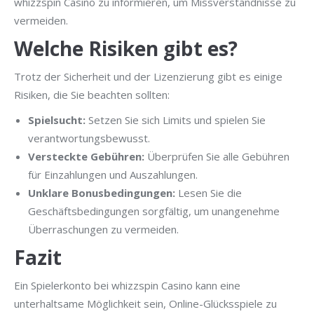
whizzspin Casino zu informieren, um Missverständnisse zu
vermeiden.
Welche Risiken gibt es?
Trotz der Sicherheit und der Lizenzierung gibt es einige
Risiken, die Sie beachten sollten:
Spielsucht:
Setzen Sie sich Limits und spielen Sie
verantwortungsbewusst.
Versteckte Gebühren:
Überprüfen Sie alle Gebühren
für Einzahlungen und Auszahlungen.
Unklare Bonusbedingungen:
Lesen Sie die
Geschäftsbedingungen sorgfältig, um unangenehme
Überraschungen zu vermeiden.
Fazit
Ein Spielerkonto bei whizzspin Casino kann eine
unterhaltsame Möglichkeit sein, Online-Glücksspiele zu