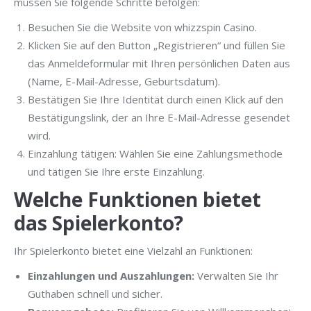
müssen Sie folgende Schritte befolgen:
Besuchen Sie die Website von whizzspin Casino.
Klicken Sie auf den Button „Registrieren“ und füllen Sie
das Anmeldeformular mit Ihren persönlichen Daten aus
(Name, E-Mail-Adresse, Geburtsdatum).
Bestätigen Sie Ihre Identität durch einen Klick auf den
Bestätigungslink, der an Ihre E-Mail-Adresse gesendet
wird.
Einzahlung tätigen: Wählen Sie eine Zahlungsmethode
und tätigen Sie Ihre erste Einzahlung.
Welche Funktionen bietet
das Spielerkonto?
Ihr Spielerkonto bietet eine Vielzahl an Funktionen:
Einzahlungen und Auszahlungen:
Verwalten Sie Ihr
Guthaben schnell und sicher.