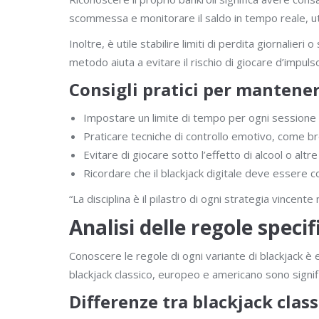
scommessa e monitorare il saldo in tempo reale, util
Inoltre, è utile stabilire limiti di perdita giornali
metodo aiuta a evitare il rischio di giocare d’impul
Consigli pratici per mantenere
Impostare un limite di tempo per ogni sessione 
Praticare tecniche di controllo emotivo, come bre
Evitare di giocare sotto l’effetto di alcool o altr
Ricordare che il blackjack digitale deve essere 
“La disciplina è il pilastro di ogni strategia vincente 
Analisi delle regole specif
Conoscere le regole di ogni variante di blackjack è 
blackjack classico, europeo e americano sono signifi
Differenze tra blackjack clas