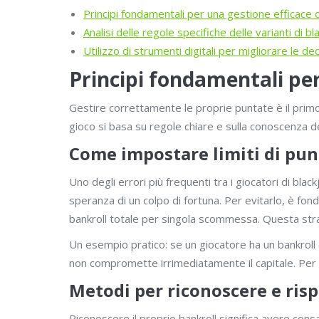
Principi fondamentali per una gestione efficac
Analisi delle regole specifiche delle varianti di bl
Utilizzo di strumenti digitali per migliorare le dec
Principi fondamentali pe
Gestire correttamente le proprie puntate è il primo 
gioco si basa su regole chiare e sulla conoscenza dei 
Come impostare limiti di pun
Uno degli errori più frequenti tra i giocatori di bla
speranza di un colpo di fortuna. Per evitarlo, è fond
bankroll totale per singola scommessa. Questa strat
Un esempio pratico: se un giocatore ha un bankroll
non compromette irrimediatamente il capitale. Per 
Metodi per riconoscere e risp
Riconoscere il proprio bankroll significa avere cons