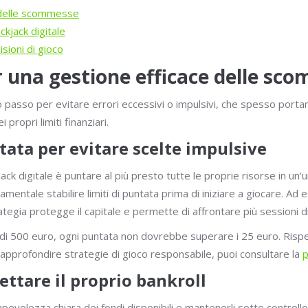
e delle scommesse
ackjack digitale
isioni di gioco
r una gestione efficace delle sc
passo per evitare errori eccessivi o impulsivi, che spesso portano 
propri limiti finanziari.
tata per evitare scelte impulsive
ckjack digitale è puntare al più presto tutte le proprie risorse in u
amentale stabilire limiti di puntata prima di iniziare a giocare. A
egia protegge il capitale e permette di affrontare più sessioni di
 di 500 euro, ogni puntata non dovrebbe superare i 25 euro. Rispe
approfondire strategie di gioco responsabile, puoi consultare la
p
ettare il proprio bankroll
apevolezza chiara dei fondi disponibili e mantenerli sotto controll