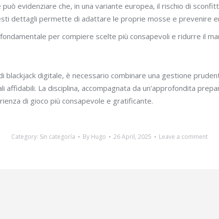
 può evidenziare che, in una variante europea, il rischio di sconfi
sti dettagli permette di adattare le proprie mosse e prevenire er
o fondamentale per compiere scelte più consapevoli e ridurre il mar
nti di blackjack digitale, è necessario combinare una gestione pru
itali affidabili. La disciplina, accompagnata da un’approfondita pre
ienza di gioco più consapevole e gratificante.
Category:
Sin categoría
By
Hugo
26 April, 2025
Leave a comment