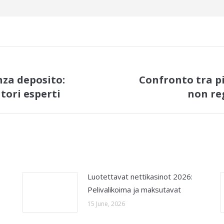
nza deposito:
Confronto tra p
Next
tori esperti
non re
post:
Luotettavat nettikasinot 2026:
Pelivalikoima ja maksutavat
15 June, 2026