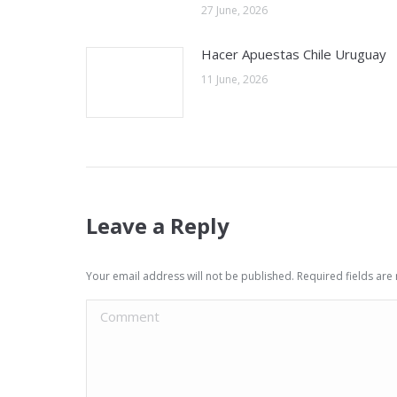
27 June, 2026
Hacer Apuestas Chile Uruguay
11 June, 2026
Leave a Reply
Your email address will not be published. Required fields ar
Comment