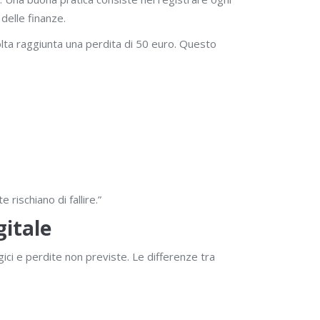
delle finanze.
 volta raggiunta una perdita di 50 euro. Questo
 rischiano di fallire.”
gitale
ici e perdite non previste. Le differenze tra