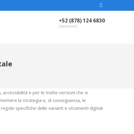
Facebook
page
+52 (878) 124 6830
opens
Llamanos!
in
new
window
tale
, accessibilità e per le molte versioni che si
omettere la strategia e, di conseguenza, le
regole specifiche delle varianti e strumenti digitali