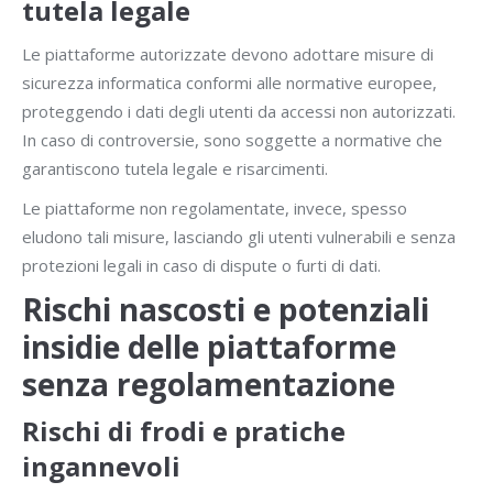
tutela legale
Le piattaforme autorizzate devono adottare misure di
sicurezza informatica conformi alle normative europee,
proteggendo i dati degli utenti da accessi non autorizzati.
In caso di controversie, sono soggette a normative che
garantiscono tutela legale e risarcimenti.
Le piattaforme non regolamentate, invece, spesso
eludono tali misure, lasciando gli utenti vulnerabili e senza
protezioni legali in caso di dispute o furti di dati.
Rischi nascosti e potenziali
insidie delle piattaforme
senza regolamentazione
Rischi di frodi e pratiche
ingannevoli