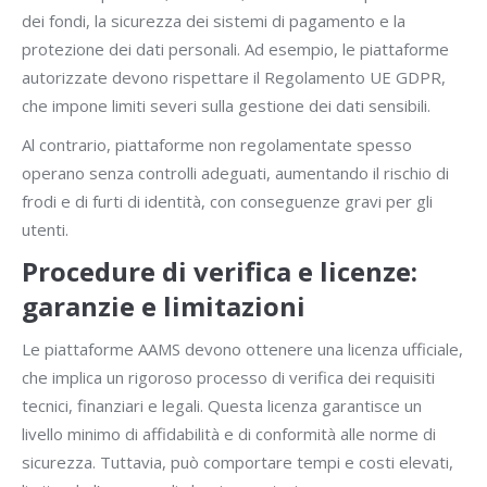
dei fondi, la sicurezza dei sistemi di pagamento e la
protezione dei dati personali. Ad esempio, le piattaforme
autorizzate devono rispettare il Regolamento UE GDPR,
che impone limiti severi sulla gestione dei dati sensibili.
Al contrario, piattaforme non regolamentate spesso
operano senza controlli adeguati, aumentando il rischio di
frodi e di furti di identità, con conseguenze gravi per gli
utenti.
Procedure di verifica e licenze:
garanzie e limitazioni
Le piattaforme AAMS devono ottenere una licenza ufficiale,
che implica un rigoroso processo di verifica dei requisiti
tecnici, finanziari e legali. Questa licenza garantisce un
livello minimo di affidabilità e di conformità alle norme di
sicurezza. Tuttavia, può comportare tempi e costi elevati,