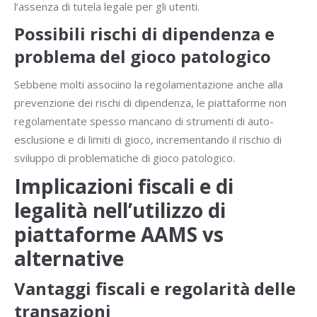
l’assenza di tutela legale per gli utenti.
Possibili rischi di dipendenza e
problema del gioco patologico
Sebbene molti associino la regolamentazione anche alla
prevenzione dei rischi di dipendenza, le piattaforme non
regolamentate spesso mancano di strumenti di auto-
esclusione e di limiti di gioco, incrementando il rischio di
sviluppo di problematiche di gioco patologico.
Implicazioni fiscali e di
legalità nell’utilizzo di
piattaforme AAMS vs
alternative
Vantaggi fiscali e regolarità delle
transazioni