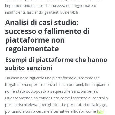
implementano misure di sicurezza non aggiornate o
insufficienti, lasciando gli utenti vulnerabili.
Analisi di casi studio:
successo o fallimento di
piattaforme non
regolamentate
Esempi di piattaforme che hanno
subito sanzioni
Un caso noto riguarda una piattaforma di scommesse
illegali che ha operato senza licenza per anni, fino a quando
non è stata sottoposta a sequestri e sanzioni penali.
Questa vicenda ha evidenziato come l’assenza di controllo
porti a rischi elevati per gli utenti e per i tutori della legge,
portando alcuni a cercare alternative affidabili come
lichi