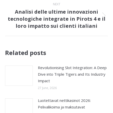
NEXT
Analisi delle ultime innovazioni
tecnologiche integrate in Pirots 4 e il
Next
loro impatto sui clienti italiani
post:
Related posts
Revolutionising Slot Integration: A Deep
Dive into Triple Tigers and Its Industry
Impact
27 June, 2026
Luotettavat nettikasinot 2026:
Pelivalikoima ja maksutavat