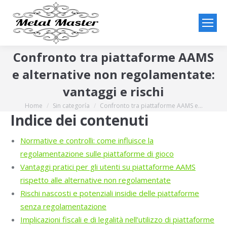
Confronto tra piattaforme AAMS
e alternative non regolamentate:
vantaggi e rischi
Home
Sin categoría
Confronto tra piattaforme AAMS e…
You are here:
Indice dei contenuti
Normative e controlli: come influisce la
regolamentazione sulle piattaforme di gioco
Vantaggi pratici per gli utenti su piattaforme AAMS
rispetto alle alternative non regolamentate
Rischi nascosti e potenziali insidie delle piattaforme
senza regolamentazione
Implicazioni fiscali e di legalità nell’utilizzo di piattaforme