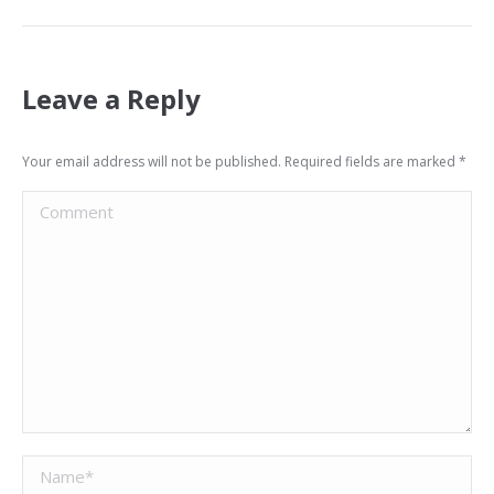
Leave a Reply
Your email address will not be published. Required fields are marked
*
Comment
Name *