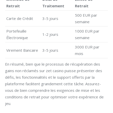
Retrait
Traitement
Retrait
500 EUR par
Carte de Crédit
3-5 jours
semaine
Portefeuille
1000 EUR par
1-2 jours
Électronique
semaine
3000 EUR par
Virement Bancaire
3-5 jours
mois
En résumé, bien que le processus de récupération des
gains non réclamés sur zet casino puisse présenter des
défis, les fonctionnalités et le support offerts par la
plateforme facilitent grandement cette tâche. Assurez-
vous de bien comprendre les exigences de mise et les
conditions de retrait pour optimiser votre expérience de
jeu.