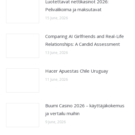
Luotettavat nettikasinot 2026:
Pelivalikoima ja maksutavat
15 June, 2026
Comparing AI Girlfriends and Real-Life
Relationships: A Candid Assessment
13 June, 2026
Hacer Apuestas Chile Uruguay
11 June, 2026
Buumi Casino 2026 – käyttäjäkokemus
ja vertailu muihin
9 June, 2026