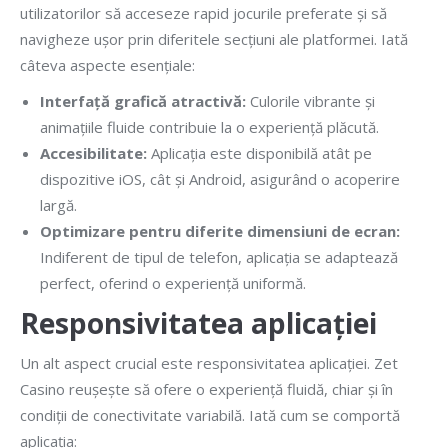
utilizatorilor să acceseze rapid jocurile preferate și să
navigheze ușor prin diferitele secțiuni ale platformei. Iată
câteva aspecte esențiale:
Interfață grafică atractivă:
Culorile vibrante și
animațiile fluide contribuie la o experiență plăcută.
Accesibilitate:
Aplicația este disponibilă atât pe
dispozitive iOS, cât și Android, asigurând o acoperire
largă.
Optimizare pentru diferite dimensiuni de ecran:
Indiferent de tipul de telefon, aplicația se adaptează
perfect, oferind o experiență uniformă.
Responsivitatea aplicației
Un alt aspect crucial este responsivitatea aplicației. Zet
Casino reușește să ofere o experiență fluidă, chiar și în
condiții de conectivitate variabilă. Iată cum se comportă
aplicația: