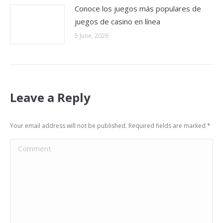
Conoce los juegos más populares de
juegos de casino en línea
5 June, 2026
Leave a Reply
Your email address will not be published. Required fields are marked
*
Comment