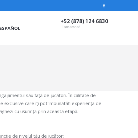
Facebook
page
+52 (878) 124 6830
opens
Llamanos!
ESPAÑOL
in
new
window
ngajamentul său față de jucători. În calitate de
rile exclusive care îți pot îmbunătăți experiența de
ighezi cu ușurință prin această etapă.
ncție de nivelul tău de jucător: