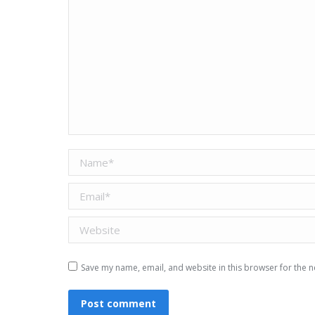
Name *
Email *
Website
Save my name, email, and website in this browser for the n
Post comment