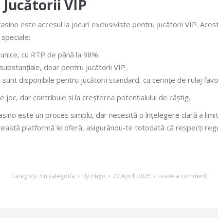
 Jucătorii VIP
asino este accesul la jocuri exclusiviste pentru jucătorii VIP. Ace
 speciale:
 unice, cu RTP de până la 98%.
substanțiale, doar pentru jucătorii VIP.
unt disponibile pentru jucătorii standard, cu cerințe de rulaj favo
joc, dar contribuie și la creșterea potențialului de câștig.
sino este un proces simplu, dar necesită o înțelegere clară a limite
ceastă platformă le oferă, asigurându-te totodată că respecți regu
Category:
Sin categoría
By
Hugo
22 April, 2025
Leave a comment