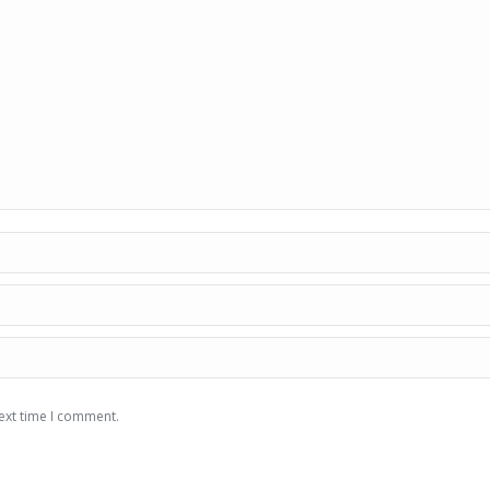
ext time I comment.