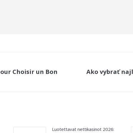
pour Choisir un Bon
Ako vybrať naj
Next
post:
Luotettavat nettikasinot 2026: