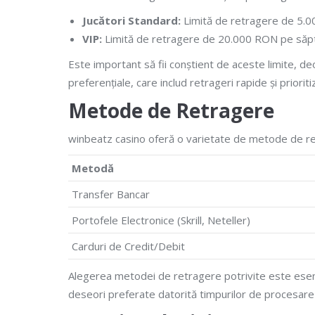
Jucători Standard:
Limită de retragere de 5.
VIP:
Limită de retragere de 20.000 RON pe săptămâ
Este important să fii conștient de aceste limite, d
preferențiale, care includ retrageri rapide și priorit
Metode de Retragere
winbeatz casino oferă o varietate de metode de retr
Metodă
Transfer Bancar
Portofele Electronice (Skrill, Neteller)
Carduri de Credit/Debit
Alegerea metodei de retragere potrivite este esenția
deseori preferate datorită timpurilor de procesare 