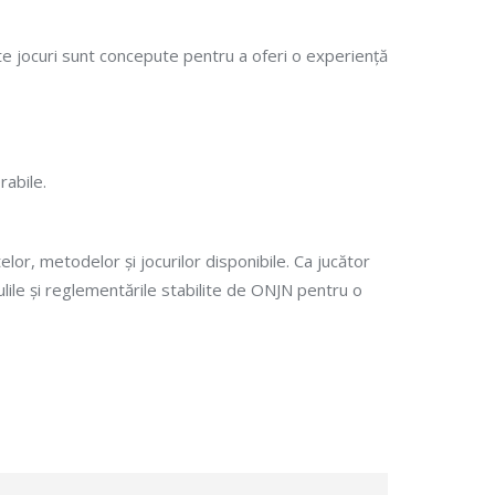
ste jocuri sunt concepute pentru a oferi o experiență
rabile.
lor, metodelor și jocurilor disponibile. Ca jucător
lile și reglementările stabilite de ONJN pentru o