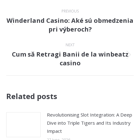
Post
PREVIOUS
navigation
Winderland Casino: Aké sú obmedzenia
Previous
pri výberoch?
post:
NEXT
Cum să Retragi Banii de la winbeatz
Next
casino
post:
Related posts
Revolutionising Slot Integration: A Deep
Dive into Triple Tigers and Its Industry
Impact
27 June, 2026