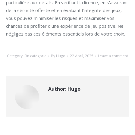
particulière aux détails. En vérifiant la licence, en s’assurant
de la sécurité offerte et en évaluant l’intégrité des jeux,
vous pouvez minimiser les risques et maximiser vos
chances de profiter d’une expérience de jeu positive. Ne
négligez pas ces éléments essentiels lors de votre choix.
Category:
Sin categoría
By
Hugo
22 April, 2025
Leave a comment
Author:
Hugo