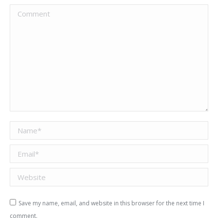
Comment
Name *
Email *
Website
Save my name, email, and website in this browser for the next time I
comment.