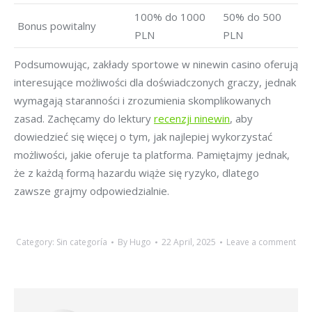
100% do 1000
50% do 500
Bonus powitalny
PLN
PLN
Podsumowując, zakłady sportowe w ninewin casino oferują
interesujące możliwości dla doświadczonych graczy, jednak
wymagają staranności i zrozumienia skomplikowanych
zasad. Zachęcamy do lektury
recenzji ninewin
, aby
dowiedzieć się więcej o tym, jak najlepiej wykorzystać
możliwości, jakie oferuje ta platforma. Pamiętajmy jednak,
że z każdą formą hazardu wiąże się ryzyko, dlatego
zawsze grajmy odpowiedzialnie.
Category:
Sin categoría
By
Hugo
22 April, 2025
Leave a comment