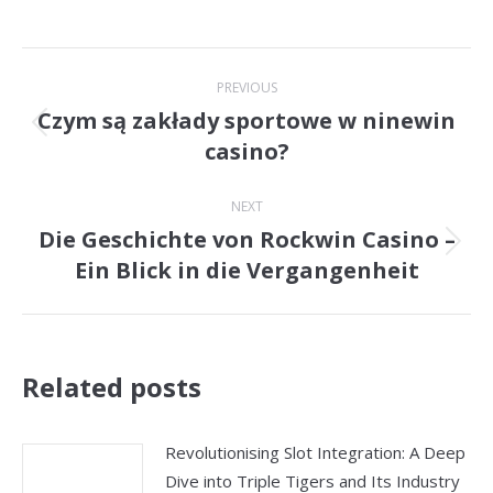
Post
PREVIOUS
navigation
Czym są zakłady sportowe w ninewin
Previous
casino?
post:
NEXT
Die Geschichte von Rockwin Casino –
Next
Ein Blick in die Vergangenheit
post:
Related posts
Revolutionising Slot Integration: A Deep
Dive into Triple Tigers and Its Industry