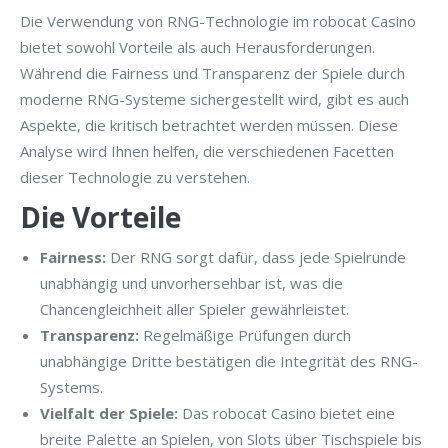
Die Verwendung von RNG-Technologie im robocat Casino
bietet sowohl Vorteile als auch Herausforderungen.
Während die Fairness und Transparenz der Spiele durch
moderne RNG-Systeme sichergestellt wird, gibt es auch
Aspekte, die kritisch betrachtet werden müssen. Diese
Analyse wird Ihnen helfen, die verschiedenen Facetten
dieser Technologie zu verstehen.
Die Vorteile
Fairness:
Der RNG sorgt dafür, dass jede Spielrunde
unabhängig und unvorhersehbar ist, was die
Chancengleichheit aller Spieler gewährleistet.
Transparenz:
Regelmäßige Prüfungen durch
unabhängige Dritte bestätigen die Integrität des RNG-
Systems.
Vielfalt der Spiele:
Das robocat Casino bietet eine
breite Palette an Spielen, von Slots über Tischspiele bis