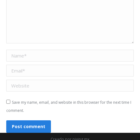
Name *
Email *
Website
Save my name, email, and website in this browser for the next time I
comment.
Post comment
Creado por
pixing.mx