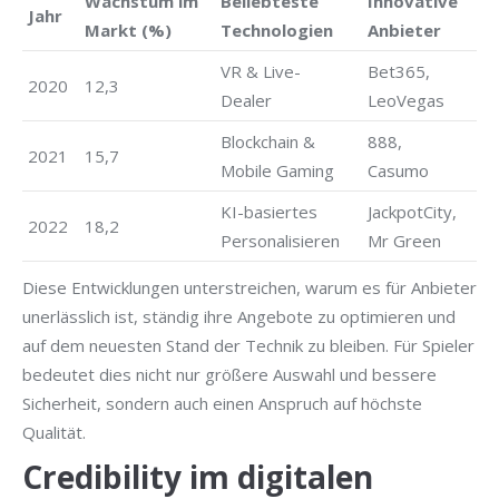
Wachstum im
Beliebteste
Innovative
Jahr
Markt (%)
Technologien
Anbieter
VR & Live-
Bet365,
2020
12,3
Dealer
LeoVegas
Blockchain &
888,
2021
15,7
Mobile Gaming
Casumo
KI-basiertes
JackpotCity,
2022
18,2
Personalisieren
Mr Green
Diese Entwicklungen unterstreichen, warum es für Anbieter
unerlässlich ist, ständig ihre Angebote zu optimieren und
auf dem neuesten Stand der Technik zu bleiben. Für Spieler
bedeutet dies nicht nur größere Auswahl und bessere
Sicherheit, sondern auch einen Anspruch auf höchste
Qualität.
Credibility im digitalen