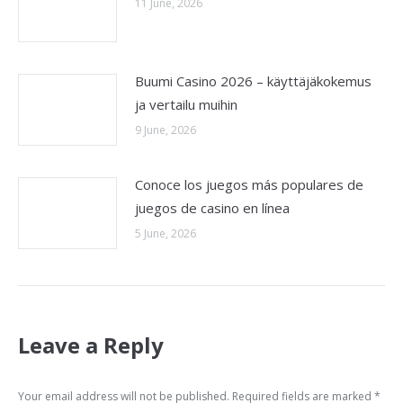
11 June, 2026
Buumi Casino 2026 – käyttäjäkokemus
ja vertailu muihin
9 June, 2026
Conoce los juegos más populares de
juegos de casino en línea
5 June, 2026
Leave a Reply
Your email address will not be published. Required fields are marked
*