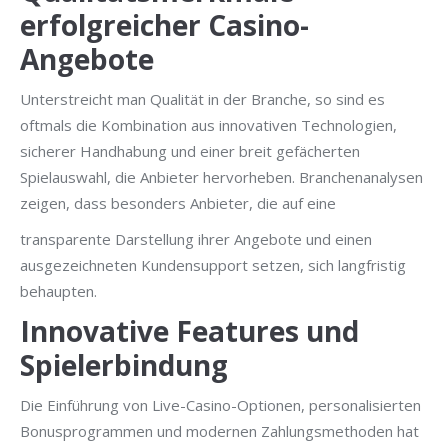
erfolgreicher Casino-
Angebote
Unterstreicht man Qualität in der Branche, so sind es
oftmals die Kombination aus innovativen Technologien,
sicherer Handhabung und einer breit gefächerten
Spielauswahl, die Anbieter hervorheben. Branchenanalysen
zeigen, dass besonders Anbieter, die auf eine
transparente Darstellung ihrer Angebote und einen
ausgezeichneten Kundensupport setzen, sich langfristig
behaupten.
Innovative Features und
Spielerbindung
Die Einführung von Live-Casino-Optionen, personalisierten
Bonusprogrammen und modernen Zahlungsmethoden hat