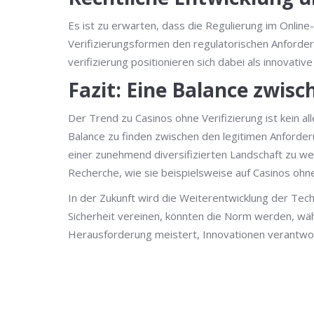
Es ist zu erwarten, dass die Regulierung im Online
Verifizierungsformen den regulatorischen Anforderu
verifizierung positionieren sich dabei als innovat
Fazit: Eine Balance zwis
Der Trend zu Casinos ohne Verifizierung ist kein al
Balance zu finden zwischen den legitimen Anforder
einer zunehmend diversifizierten Landschaft zu werd
Recherche, wie sie beispielsweise auf Casinos ohn
In der Zukunft wird die Weiterentwicklung der Te
Sicherheit vereinen, könnten die Norm werden, wä
Herausforderung meistert, Innovationen verantwort