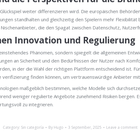
-Glückspiel weiter differenzieren wird. Die europäischen Behörd
ngen standhalten und gleichzeitig den Spielern mehr Flexibilität
ive Nischenanbieter, die den Spagat zwischen Datenschutz, Nutzerf
chen Innovation und Regulierung
leinstehendes Phänomen, sondern spiegelt die allgemeinen Entwickl
ungen an Sicherheit und den Bedürfnissen der Nutzer nach Komfor
en, in der die Wahl der richtigen Plattform entscheidend ist. Für 
e verifizierung finden können, um vertrauenswürdige Anbieter mi
chnologien maßgeblich bestimmen, welche Modelle sich durchsetze
hrend weniger regulierte Angebote zunehmend Risiken bergen. Es
ungsvoll zu integrieren.
Category:
Sin categoría
By
Hugo
3 September, 2025
Leave a comment