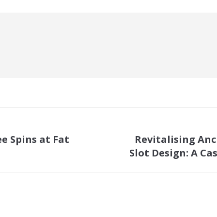
ee Spins at Fat
Revitalising An
Next
Slot Design: A Ca
post: