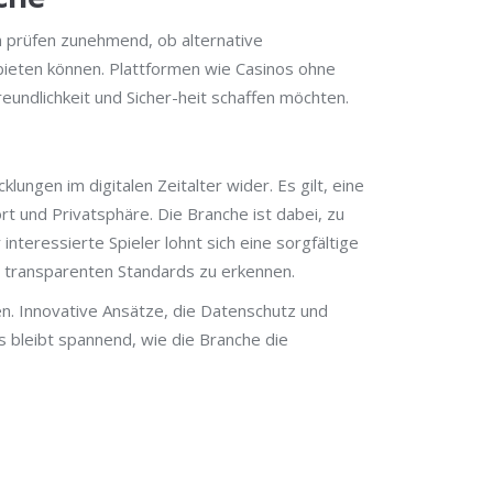
en prüfen zunehmend, ob alternative
 bieten können. Plattformen wie Casinos ohne
reundlichkeit und Sicher-heit schaffen möchten.
ungen im digitalen Zeitalter wider. Es gilt, eine
t und Privatsphäre. Die Branche ist dabei, zu
interessierte Spieler lohnt sich eine sorgfältige
t transparenten Standards zu erkennen.
n. Innovative Ansätze, die Datenschutz und
 bleibt spannend, wie die Branche die