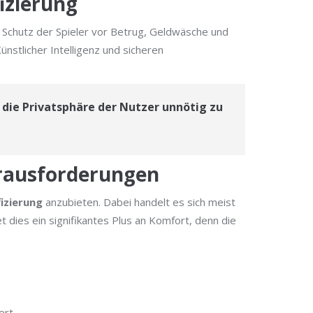
izierung
der Schutz der Spieler vor Betrug, Geldwäsche und
nstlicher Intelligenz und sicheren
 die Privatsphäre der Nutzer unnötig zu
erausforderungen
fizierung
anzubieten. Dabei handelt es sich meist
 dies ein signifikantes Plus an Komfort, denn die
rt.