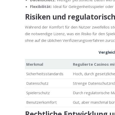
Flexibilität:
Ideal für Gelegenheitsspieler oder
Risiken und regulatori
Während der Komfort für den Nutzer zweifellos stei
die notwendige Lizenz, was ein Risiko für den Spie
ohne auf die üblichen Verifizierungsverfahren zurüc
Vergleic
Merkmal
Regulierte Casinos mi
Sicherheitsstandards
Hoch, durch gesetzlich
Datenschutz
Strenge Datenschutzric
Spielerschutz
Durch regulatorische 
Benutzerkomfort
Gut, aber manchmal bür
Rechtliche Entwicklung u