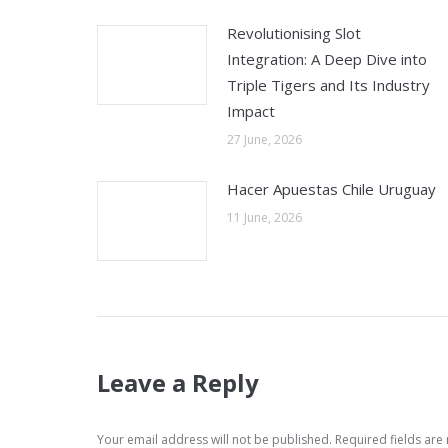
Revolutionising Slot
Integration: A Deep Dive into
Triple Tigers and Its Industry
Impact
27 June, 2026
Hacer Apuestas Chile Uruguay
11 June, 2026
Leave a Reply
Your email address will not be published. Required fields ar