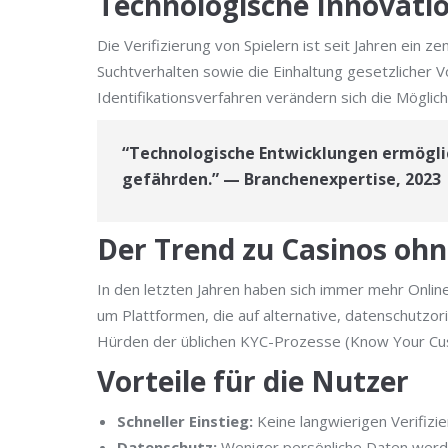
Technologische Innovatio
Die Verifizierung von Spielern ist seit Jahren ein 
Suchtverhalten sowie die Einhaltung gesetzlicher V
Identifikationsverfahren verändern sich die Möglic
“Technologische Entwicklungen ermöglich
gefährden.” — Branchenexpertise, 2023
Der Trend zu Casinos oh
In den letzten Jahren haben sich immer mehr Onl
um Plattformen, die auf alternative, datenschutzor
Hürden der üblichen KYC-Prozesse (Know Your Cust
Vorteile für die Nutzer
Schneller Einstieg:
Keine langwierigen Verifizi
Datenschutz:
Weniger persönliche Daten werde