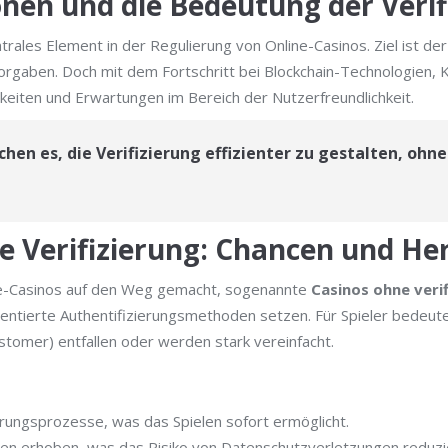
nen und die Bedeutung der Verif
zentrales Element in der Regulierung von Online-Casinos. Ziel ist 
orgaben. Doch mit dem Fortschritt bei Blockchain-Technologien, Kü
hkeiten und Erwartungen im Bereich der Nutzerfreundlichkeit.
en es, die Verifizierung effizienter zu gestalten, ohne
ne Verifizierung: Chancen und H
ine-Casinos auf den Weg gemacht, sogenannte
Casinos ohne veri
ientierte Authentifizierungsmethoden setzen. Für Spieler bedeutet
omer) entfallen oder werden stark vereinfacht.
erungsprozesse, was das Spielen sofort ermöglicht.
n erhoben, was das Risiko von Datenschutzverletzungen reduzie