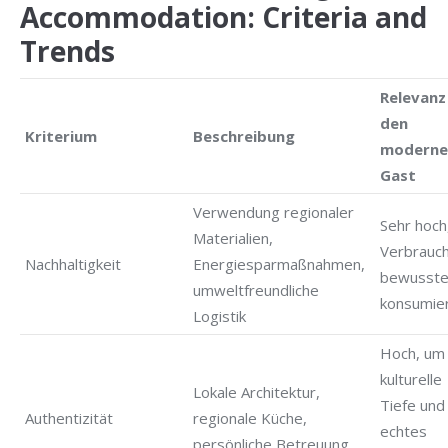
Accommodation: Criteria and
Trends
Relevanz
den
Kriterium
Beschreibung
moderne
Gast
Verwendung regionaler
Sehr hoch
Materialien,
Verbrauc
Nachhaltigkeit
Energiesparmaßnahmen,
bewusste
umweltfreundliche
konsumie
Logistik
Hoch, um
kulturelle
Lokale Architektur,
Tiefe und
Authentizität
regionale Küche,
echtes
persönliche Betreuung