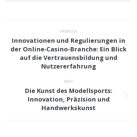
Post
PREVIOUS
navigation
Innovationen und Regulierungen in
der Online-Casino-Branche: Ein Blick
Previous
auf die Vertrauensbildung und
post:
Nutzererfahrung
NEXT
Die Kunst des Modellsports:
Innovation, Präzision und
Next
Handwerkskunst
post: