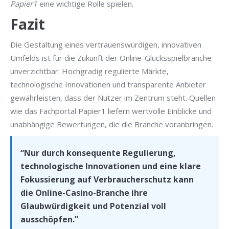
Papier1
eine wichtige Rolle spielen.
Fazit
Die Gestaltung eines vertrauenswürdigen, innovativen
Umfelds ist für die Zukunft der Online-Glücksspielbranche
unverzichtbar. Hochgradig regulierte Märkte,
technologische Innovationen und transparente Anbieter
gewährleisten, dass der Nutzer im Zentrum steht. Quellen
wie das Fachportal Papier1 liefern wertvolle Einblicke und
unabhängige Bewertungen, die die Branche voranbringen.
“Nur durch konsequente Regulierung,
technologische Innovationen und eine klare
Fokussierung auf Verbraucherschutz kann
die Online-Casino-Branche ihre
Glaubwürdigkeit und Potenzial voll
ausschöpfen.”