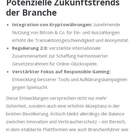
Potenzielle Zukunftstrends
der Branche
Integration von Kryptowährungen:
zunehmende
Nutzung von Bitcoin & Co. für Ein- und Auszahlungen
erhöht die Transaktionsgeschwindigkeit und Anonymität.
Regulierung 2.0:
verstärkte internationale
Zusammenarbeit zur Schaffung harmonisierter
Gesetzesrahmen für Online-Glücksspiele.
Verstärkter Fokus auf Responsible Gaming:
Entwicklung besserer Tools und Aufklärungskampagnen
gegen Spielsucht.
Diese Entwicklungen versprechen nicht nur mehr
Sicherheit, sondern auch eine erhöhte Akzeptanz in der
breiten Bevölkerung. Kritisch bleibt allerdings die Balance
zwischen Innovation und Verbraucherschutz – ein Bereich,
in dem etablierte Plattformen wie auch Branchenführer wie