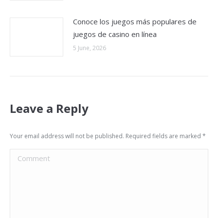
Conoce los juegos más populares de
juegos de casino en línea
5 June, 2026
Leave a Reply
Your email address will not be published. Required fields are marked
*
Comment