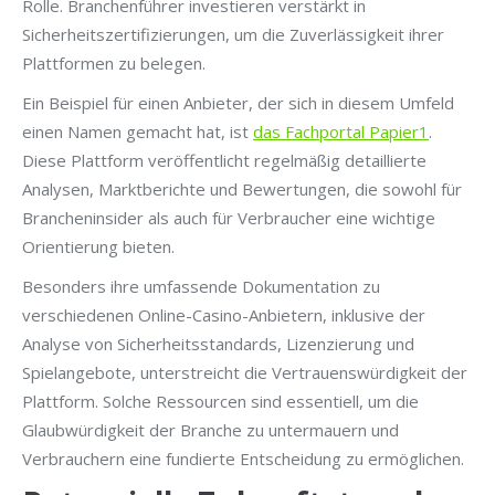
Rolle. Branchenführer investieren verstärkt in
Sicherheitszertifizierungen, um die Zuverlässigkeit ihrer
Plattformen zu belegen.
Ein Beispiel für einen Anbieter, der sich in diesem Umfeld
einen Namen gemacht hat, ist
das Fachportal Papier1
.
Diese Plattform veröffentlicht regelmäßig detaillierte
Analysen, Marktberichte und Bewertungen, die sowohl für
Brancheninsider als auch für Verbraucher eine wichtige
Orientierung bieten.
Besonders ihre umfassende Dokumentation zu
verschiedenen Online-Casino-Anbietern, inklusive der
Analyse von Sicherheitsstandards, Lizenzierung und
Spielangebote, unterstreicht die Vertrauenswürdigkeit der
Plattform. Solche Ressourcen sind essentiell, um die
Glaubwürdigkeit der Branche zu untermauern und
Verbrauchern eine fundierte Entscheidung zu ermöglichen.