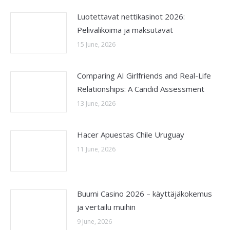
Luotettavat nettikasinot 2026:
Pelivalikoima ja maksutavat
15 June, 2026
Comparing AI Girlfriends and Real-Life
Relationships: A Candid Assessment
13 June, 2026
Hacer Apuestas Chile Uruguay
11 June, 2026
Buumi Casino 2026 – käyttäjäkokemus
ja vertailu muihin
9 June, 2026