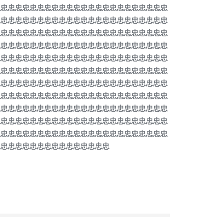
忠忠忠忠忠忠忠忠忠忠忠忠忠忠忠忠忠忠忠忠忠忠忠忠
忠忠忠忠忠忠忠忠忠忠忠忠忠忠忠忠忠忠忠忠忠忠忠忠
忠忠忠忠忠忠忠忠忠忠忠忠忠忠忠忠忠忠忠忠忠忠忠忠
忠忠忠忠忠忠忠忠忠忠忠忠忠忠忠忠忠忠忠忠忠忠忠忠
忠忠忠忠忠忠忠忠忠忠忠忠忠忠忠忠忠忠忠忠忠忠忠忠
忠忠忠忠忠忠忠忠忠忠忠忠忠忠忠忠忠忠忠忠忠忠忠忠
忠忠忠忠忠忠忠忠忠忠忠忠忠忠忠忠忠忠忠忠忠忠忠忠
忠忠忠忠忠忠忠忠忠忠忠忠忠忠忠忠忠忠忠忠忠忠忠忠
忠忠忠忠忠忠忠忠忠忠忠忠忠忠忠忠忠忠忠忠忠忠忠忠
忠忠忠忠忠忠忠忠忠忠忠忠忠忠忠忠忠忠忠忠忠忠忠忠
忠忠忠忠忠忠忠忠忠忠忠忠忠忠忠忠忠忠忠忠忠忠忠忠
忠忠忠忠忠忠忠忠忠忠忠忠忠忠忠忠