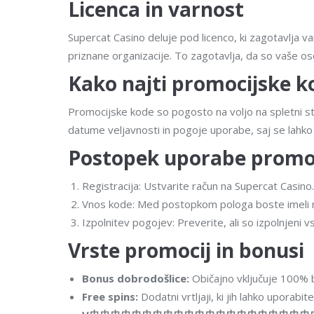
Licenca in varnost
Supercat Casino deluje pod licenco, ki zagotavlja var
priznane organizacije. To zagotavlja, da so vaše os
Kako najti promocijske k
Promocijske kode so pogosto na voljo na spletni s
datume veljavnosti in pogoje uporabe, saj se lahko t
Postopek uporabe promoc
Registracija: Ustvarite račun na Supercat Casino.
Vnos kode: Med postopkom pologa boste imeli 
Izpolnitev pogojev: Preverite, ali so izpolnjeni v
Vrste promocij in bonusi
Bonus dobrodošlice:
Običajno vključuje 100% b
Free spins:
Dodatni vrtljaji, ki jih lahko uporabite