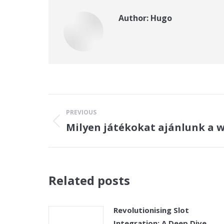
Author:
Hugo
Post
PREVIOUS
navigation
Milyen játékokat ajánlunk a 
Previous
post:
Related posts
Revolutionising Slot
Integration: A Deep Dive