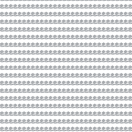
忠忠忠忠忠忠忠忠忠忠忠忠忠忠忠忠忠忠忠忠忠忠忠忠忠忠忠忠忠
忠忠忠忠忠忠忠忠忠忠忠忠忠忠忠忠忠忠忠忠忠忠忠忠忠忠忠忠忠
忠忠忠忠忠忠忠忠忠忠忠忠忠忠忠忠忠忠忠忠忠忠忠忠忠忠忠忠忠
忠忠忠忠忠忠忠忠忠忠忠忠忠忠忠忠忠忠忠忠忠忠忠忠忠忠忠忠忠
忠忠忠忠忠忠忠忠忠忠忠忠忠忠忠忠忠忠忠忠忠忠忠忠忠忠忠忠忠
忠忠忠忠忠忠忠忠忠忠忠忠忠忠忠忠忠忠忠忠忠忠忠忠忠忠忠忠忠
忠忠忠忠忠忠忠忠忠忠忠忠忠忠忠忠忠忠忠忠忠忠忠忠忠忠忠忠忠
忠忠忠忠忠忠忠忠忠忠忠忠忠忠忠忠忠忠忠忠忠忠忠忠忠忠忠忠忠
忠忠忠忠忠忠忠忠忠忠忠忠忠忠忠忠忠忠忠忠忠忠忠忠忠忠忠忠忠
忠忠忠忠忠忠忠忠忠忠忠忠忠忠忠忠忠忠忠忠忠忠忠忠忠忠忠忠忠
忠忠忠忠忠忠忠忠忠忠忠忠忠忠忠忠忠忠忠忠忠忠忠忠忠忠忠忠忠
忠忠忠忠忠忠忠忠忠忠忠忠忠忠忠忠忠忠忠忠忠忠忠忠忠忠忠忠忠
忠忠忠忠忠忠忠忠忠忠忠忠忠忠忠忠忠忠忠忠忠忠忠忠忠忠忠忠忠
忠忠忠忠忠忠忠忠忠忠忠忠忠忠忠忠忠忠忠忠忠忠忠忠忠忠忠忠忠
忠忠忠忠忠忠忠忠忠忠忠忠忠忠忠忠忠忠忠忠忠忠忠忠忠忠忠忠忠
忠忠忠忠忠忠忠忠忠忠忠忠忠忠忠忠忠忠忠忠忠忠忠忠忠忠忠忠忠
忠忠忠忠忠忠忠忠忠忠忠忠忠忠忠忠忠忠忠忠忠忠忠忠忠忠忠忠忠