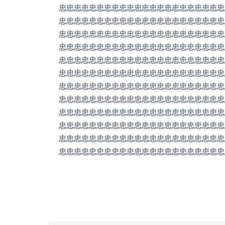
忠忠忠忠忠忠忠忠忠忠忠忠忠忠忠忠忠忠忠忠忠忠
忠忠忠忠忠忠忠忠忠忠忠忠忠忠忠忠忠忠忠忠忠忠
忠忠忠忠忠忠忠忠忠忠忠忠忠忠忠忠忠忠忠忠忠忠
忠忠忠忠忠忠忠忠忠忠忠忠忠忠忠忠忠忠忠忠忠忠
忠忠忠忠忠忠忠忠忠忠忠忠忠忠忠忠忠忠忠忠忠忠
忠忠忠忠忠忠忠忠忠忠忠忠忠忠忠忠忠忠忠忠忠忠
忠忠忠忠忠忠忠忠忠忠忠忠忠忠忠忠忠忠忠忠忠忠
忠忠忠忠忠忠忠忠忠忠忠忠忠忠忠忠忠忠忠忠忠忠
忠忠忠忠忠忠忠忠忠忠忠忠忠忠忠忠忠忠忠忠忠忠
忠忠忠忠忠忠忠忠忠忠忠忠忠忠忠忠忠忠忠忠忠忠
忠忠忠忠忠忠忠忠忠忠忠忠忠忠忠忠忠忠忠忠忠忠
忠忠忠忠忠忠忠忠忠忠忠忠忠忠忠忠忠忠忠忠忠忠