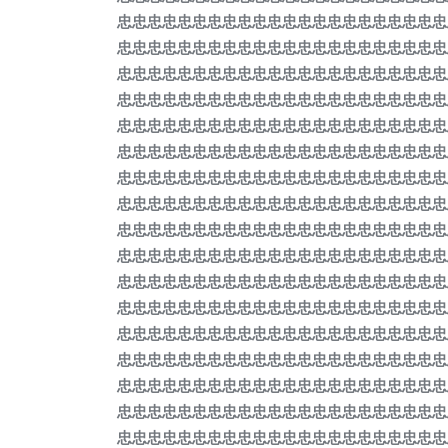
忠忠忠忠忠忠忠忠忠忠忠忠忠忠忠忠忠忠忠忠忠忠
忠忠忠忠忠忠忠忠忠忠忠忠忠忠忠忠忠忠忠忠忠忠
忠忠忠忠忠忠忠忠忠忠忠忠忠忠忠忠忠忠忠忠忠忠
忠忠忠忠忠忠忠忠忠忠忠忠忠忠忠忠忠忠忠忠忠忠
忠忠忠忠忠忠忠忠忠忠忠忠忠忠忠忠忠忠忠忠忠忠
忠忠忠忠忠忠忠忠忠忠忠忠忠忠忠忠忠忠忠忠忠忠
忠忠忠忠忠忠忠忠忠忠忠忠忠忠忠忠忠忠忠忠忠忠
忠忠忠忠忠忠忠忠忠忠忠忠忠忠忠忠忠忠忠忠忠忠
忠忠忠忠忠忠忠忠忠忠忠忠忠忠忠忠忠忠忠忠忠忠
忠忠忠忠忠忠忠忠忠忠忠忠忠忠忠忠忠忠忠忠忠忠
忠忠忠忠忠忠忠忠忠忠忠忠忠忠忠忠忠忠忠忠忠忠
忠忠忠忠忠忠忠忠忠忠忠忠忠忠忠忠忠忠忠忠忠忠
忠忠忠忠忠忠忠忠忠忠忠忠忠忠忠忠忠忠忠忠忠忠
忠忠忠忠忠忠忠忠忠忠忠忠忠忠忠忠忠忠忠忠忠忠
忠忠忠忠忠忠忠忠忠忠忠忠忠忠忠忠忠忠忠忠忠忠
忠忠忠忠忠忠忠忠忠忠忠忠忠忠忠忠忠忠忠忠忠忠
忠忠忠忠忠忠忠忠忠忠忠忠忠忠忠忠忠忠忠忠忠忠