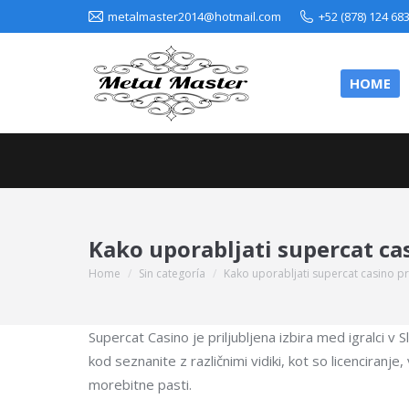
metalmaster2014@hotmail.com
+52 (878) 124 68
HOME
Kako uporabljati supercat ca
Home
Sin categoría
Kako uporabljati supercat casino 
You are here:
Supercat Casino je priljubljena izbira med igralci v
kod seznanite z različnimi vidiki, kot so licenciranj
morebitne pasti.