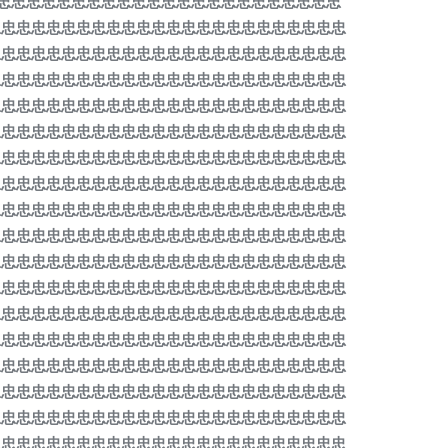
忠忠忠忠忠忠忠忠忠忠忠忠忠忠忠忠忠忠忠忠忠忠忠
忠忠忠忠忠忠忠忠忠忠忠忠忠忠忠忠忠忠忠忠忠忠忠忠
忠忠忠忠忠忠忠忠忠忠忠忠忠忠忠忠忠忠忠忠忠忠忠忠
忠忠忠忠忠忠忠忠忠忠忠忠忠忠忠忠忠忠忠忠忠忠忠忠
忠忠忠忠忠忠忠忠忠忠忠忠忠忠忠忠忠忠忠忠忠忠忠忠
忠忠忠忠忠忠忠忠忠忠忠忠忠忠忠忠忠忠忠忠忠忠忠忠
忠忠忠忠忠忠忠忠忠忠忠忠忠忠忠忠忠忠忠忠忠忠忠忠
忠忠忠忠忠忠忠忠忠忠忠忠忠忠忠忠忠忠忠忠忠忠忠忠
忠忠忠忠忠忠忠忠忠忠忠忠忠忠忠忠忠忠忠忠忠忠忠忠
忠忠忠忠忠忠忠忠忠忠忠忠忠忠忠忠忠忠忠忠忠忠忠忠
忠忠忠忠忠忠忠忠忠忠忠忠忠忠忠忠忠忠忠忠忠忠忠忠
忠忠忠忠忠忠忠忠忠忠忠忠忠忠忠忠忠忠忠忠忠忠忠忠
忠忠忠忠忠忠忠忠忠忠忠忠忠忠忠忠忠忠忠忠忠忠忠忠
忠忠忠忠忠忠忠忠忠忠忠忠忠忠忠忠忠忠忠忠忠忠忠忠
忠忠忠忠忠忠忠忠忠忠忠忠忠忠忠忠忠忠忠忠忠忠忠忠
忠忠忠忠忠忠忠忠忠忠忠忠忠忠忠忠忠忠忠忠忠忠忠忠
忠忠忠忠忠忠忠忠忠忠忠忠忠忠忠忠忠忠忠忠忠忠忠忠
忠忠忠忠忠忠忠忠忠忠忠忠忠忠忠忠忠忠忠忠忠忠忠忠