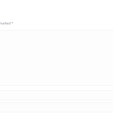
e marked
*