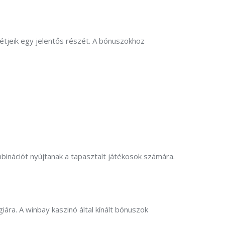
tétjeik egy jelentős részét. A bónuszokhoz
inációt nyújtanak a tapasztalt játékosok számára.
ára. A winbay kaszinó által kínált bónuszok