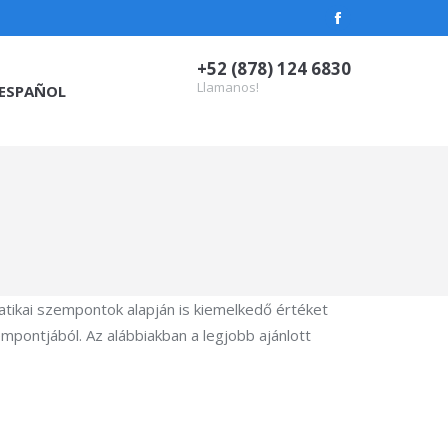
Facebook
page
+52 (878) 124 6830
opens
Llamanos!
ESPAÑOL
in
new
window
tikai szempontok alapján is kiemelkedő értéket
mpontjából. Az alábbiakban a legjobb ajánlott