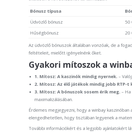
Bónusz típusa
Bó
Üdvözlő bónusz
50
Hűségbónusz
20
Az üdvözlő bónuszok általában vonzóak, de a fog
feltételeit, mielőtt igényelnénk őket.
Gyakori mítoszok a winba
1. Mítosz: A kaszinók mindig nyernek.
– Valój
2. Mítosz: Az élő játékok mindig jobb RTP-t 
3. Mítosz: A bónuszok sosem érik meg.
– Ha 
maximalizálásában.
Érdemes megjegyezni, hogy a winbay kaszinóban a 
elengedhetetlen, hogy tisztában legyenek a matemat
További információkért és a legjobb ajánlatokért l