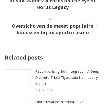
of Slot Games: A Focus on the Eye of
Previous
Horus Legacy
post:
NEXT
Overzicht van de meest populaire
Next
bonussen bij incognito casino
post:
Related posts
Revolutionising Slot Integration: A Deep
Dive into Triple Tigers and Its Industry
Impact
27 June, 2026
Luotettavat nettikasinot 2026: