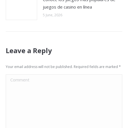
juegos de casino en línea
5 June, 2026
Leave a Reply
Your email address will not be published. Required fields are marked
*
Comment