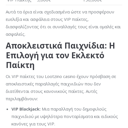
Αυτά τα όρια είναι σχεδιασμένα ώστε να προσφέρουν
ευελιξία και ασφάλεια στους VIP παίκτες,
διασφαλίζοντας ότι οι συναλλαγές τους είναι ομαλές και
ασφαλείς.
Αποκλειστικά Παιχνίδια: Η
Επιλογή για τον Εκλεκτό
Παίκτη
Οι VIP παίκτες του Lootzino casino έχουν πρόσβαση σε
αποκλειστικές παραλλαγές παιχνιδιών που δεν
διατίθενται στους κανονικούς παίκτες. Αυτές
περιλαμβάνουν:
VIP Blackjack:
Μια παραλλαγή του δημοφιλούς
παιχνιδιού με υψηλότερα πονταρίσματα και ειδικούς
κανόνες για τους VIP.