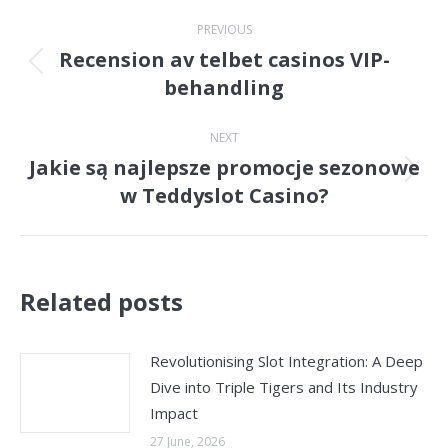
Post
PREVIOUS
navigation
Recension av telbet casinos VIP-
Previous
behandling
post:
NEXT
Jakie są najlepsze promocje sezonowe
Next
w Teddyslot Casino?
post:
Related posts
Revolutionising Slot Integration: A Deep
Dive into Triple Tigers and Its Industry
Impact
27 June, 2026