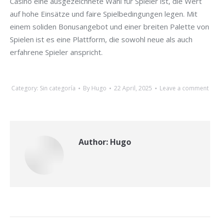
Casino eine ausgezeichnete Wahl für Spieler ist, die Wert
auf hohe Einsätze und faire Spielbedingungen legen. Mit
einem soliden Bonusangebot und einer breiten Palette von
Spielen ist es eine Plattform, die sowohl neue als auch
erfahrene Spieler anspricht.
Category:
Sin categoría
By
Hugo
22 April, 2025
Leave a comment
Author:
Hugo