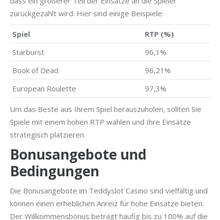
dass ein größerer Teil der Einsätze an die Spieler
zurückgezahlt wird. Hier sind einige Beispiele:
Spiel
RTP (%)
Starburst
96,1%
Book of Dead
96,21%
European Roulette
97,3%
Um das Beste aus Ihrem Spiel herauszuholen, sollten Sie
Spiele mit einem hohen RTP wählen und Ihre Einsätze
strategisch platzieren.
Bonusangebote und
Bedingungen
Die Bonusangebote im Teddyslot Casino sind vielfältig und
können einen erheblichen Anreiz für hohe Einsätze bieten.
Der Willkommensbonus beträgt häufig bis zu 100% auf die