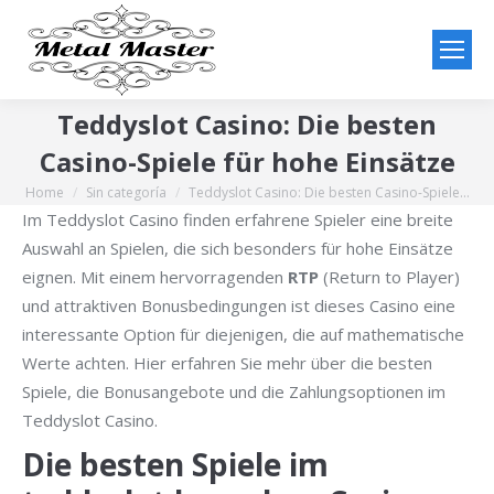
Teddyslot Casino: Die besten
Casino-Spiele für hohe Einsätze
Home
Sin categoría
Teddyslot Casino: Die besten Casino-Spiele…
You are here:
Im Teddyslot Casino finden erfahrene Spieler eine breite
Auswahl an Spielen, die sich besonders für hohe Einsätze
eignen. Mit einem hervorragenden
RTP
(Return to Player)
und attraktiven Bonusbedingungen ist dieses Casino eine
interessante Option für diejenigen, die auf mathematische
Werte achten. Hier erfahren Sie mehr über die besten
Spiele, die Bonusangebote und die Zahlungsoptionen im
Teddyslot Casino.
Die besten Spiele im