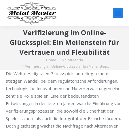
Verifizierung im Online-
Glücksspiel: Ein Meilenstein für
Vertrauen und Flexibilität
Home
Sin categoría
You are here:
Verifizierung im Online-Glücksspiel: Ein Meilenstein…
Die Welt des digitalen Glücksspiels unterliegt einem
stetigen Wandel, bei dem regulatorische Anforderungen,
technologische Innovationen und Nutzererwartungen eine
zentrale Rolle spielen. Eine der bedeutendsten
Entwicklungen in den letzten Jahren war die Einführung von
Verifizierungsprozessen, die sowohl die Sicherheit der
Spieler sichern als auch die Integrität der Branche fördern.
Doch gleichzeitig wächst die Nachfrage nach Alternativen,