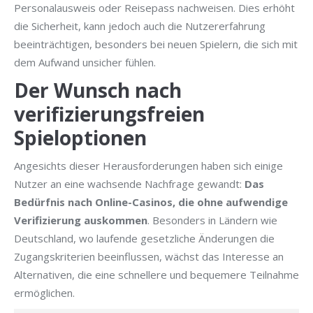
Personalausweis oder Reisepass nachweisen. Dies erhöht
die Sicherheit, kann jedoch auch die Nutzererfahrung
beeinträchtigen, besonders bei neuen Spielern, die sich mit
dem Aufwand unsicher fühlen.
Der Wunsch nach
verifizierungsfreien
Spieloptionen
Angesichts dieser Herausforderungen haben sich einige
Nutzer an eine wachsende Nachfrage gewandt:
Das
Bedürfnis nach Online-Casinos, die ohne aufwendige
Verifizierung auskommen
. Besonders in Ländern wie
Deutschland, wo laufende gesetzliche Änderungen die
Zugangskriterien beeinflussen, wächst das Interesse an
Alternativen, die eine schnellere und bequemere Teilnahme
ermöglichen.