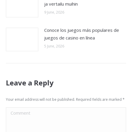
ja vertailu muihin
9 June, 2026
Conoce los juegos más populares de
juegos de casino en línea
5 June, 2026
Leave a Reply
Your email address will not be published. Required fields are marked
*
Comment