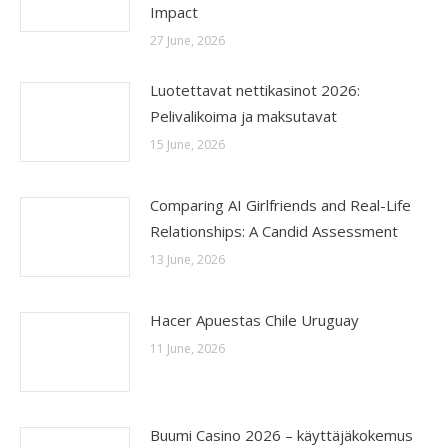
Impact
27 June, 2026
Luotettavat nettikasinot 2026:
Pelivalikoima ja maksutavat
15 June, 2026
Comparing AI Girlfriends and Real-Life
Relationships: A Candid Assessment
13 June, 2026
Hacer Apuestas Chile Uruguay
11 June, 2026
Buumi Casino 2026 – käyttäjäkokemus