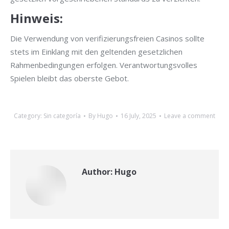
Hinweis:
Die Verwendung von verifizierungsfreien Casinos sollte
stets im Einklang mit den geltenden gesetzlichen
Rahmenbedingungen erfolgen. Verantwortungsvolles
Spielen bleibt das oberste Gebot.
Category:
Sin categoría
By
Hugo
16 July, 2025
Leave a comment
Author:
Hugo