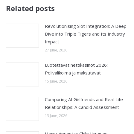
Related posts
Revolutionising Slot Integration: A Deep
Dive into Triple Tigers and Its Industry
Impact
27 June, 2026
Luotettavat nettikasinot 2026:
Pelivalikoima ja maksutavat
15 June, 2026
Comparing AI Girlfriends and Real-Life
Relationships: A Candid Assessment
13 June, 2026
Hacer Apuestas Chile Uruguay