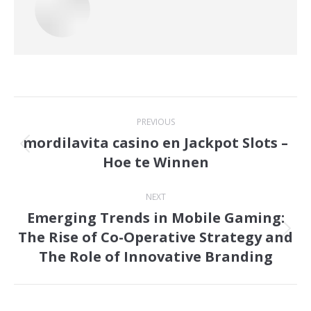
Post
PREVIOUS
navigation
mordilavita casino en Jackpot Slots –
Previous
Hoe te Winnen
post:
NEXT
Emerging Trends in Mobile Gaming:
The Rise of Co-Operative Strategy and
Next
The Role of Innovative Branding
post: