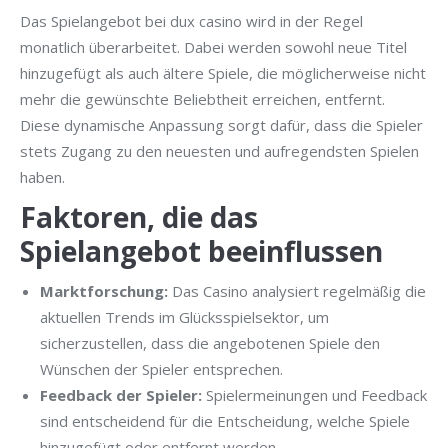
Das Spielangebot bei dux casino wird in der Regel
monatlich überarbeitet. Dabei werden sowohl neue Titel
hinzugefügt als auch ältere Spiele, die möglicherweise nicht
mehr die gewünschte Beliebtheit erreichen, entfernt.
Diese dynamische Anpassung sorgt dafür, dass die Spieler
stets Zugang zu den neuesten und aufregendsten Spielen
haben.
Faktoren, die das
Spielangebot beeinflussen
Marktforschung:
Das Casino analysiert regelmäßig die
aktuellen Trends im Glücksspielsektor, um
sicherzustellen, dass die angebotenen Spiele den
Wünschen der Spieler entsprechen.
Feedback der Spieler:
Spielermeinungen und Feedback
sind entscheidend für die Entscheidung, welche Spiele
hinzugefügt oder entfernt werden.