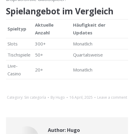
Spielangebot im Vergleich
Aktuelle
Häufigkeit der
Spieltyp
Anzahl
Updates
Slots
300+
Monatlich
Tischspiele
50+
Quartalsweise
Live-
20+
Monatlich
Casino
Category:
Sin categoría
By
Hugo
16 April, 2025
Leave a comment
Author:
Hugo